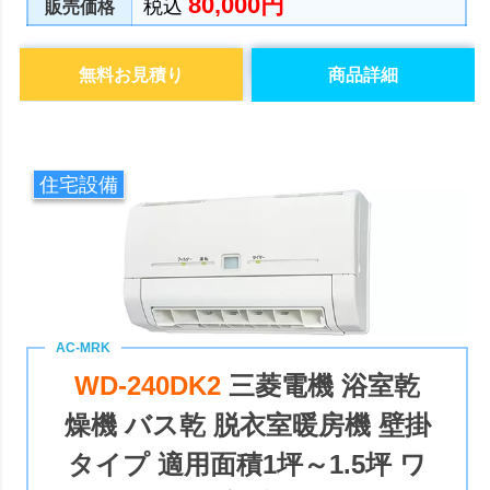
80,000円
税込
販売価格
無料お見積り
商品詳細
住宅設備
WD-240DK2
三菱電機 浴室乾
燥機 バス乾 脱衣室暖房機 壁掛
タイプ 適用面積1坪～1.5坪 ワ