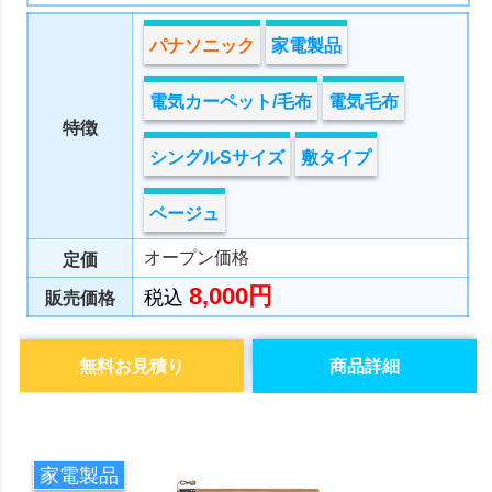
パナソニック
家電製品
電気カーペット/毛布
電気毛布
特徴
シングルSサイズ
敷タイプ
ベージュ
オープン価格
定価
8,000円
税込
販売価格
無料お見積り
商品詳細
家電製品