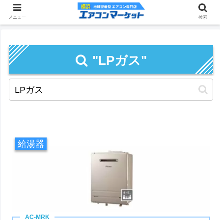
メニュー
検索
"LPガス"
給湯器