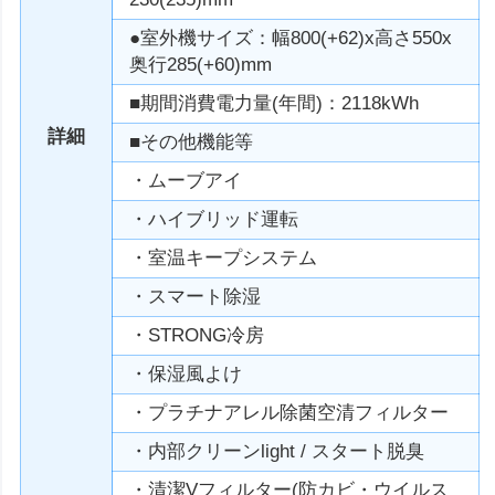
●室外機サイズ：幅800(+62)x高さ550x
奥行285(+60)mm
■期間消費電力量(年間)：2118kWh
詳細
■その他機能等
・ムーブアイ
・ハイブリッド運転
・室温キープシステム
・スマート除湿
・STRONG冷房
・保湿風よけ
・プラチナアレル除菌空清フィルター
・内部クリーンlight / スタート脱臭
・清潔Vフィルター(防カビ・ウイルス