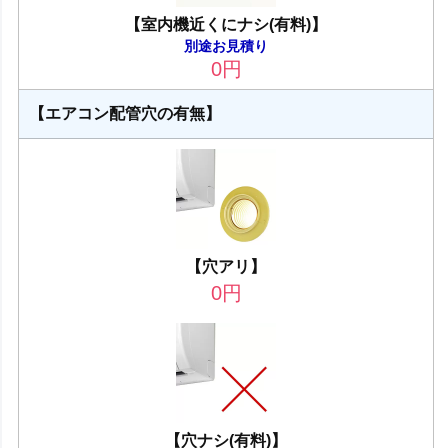
【室内機近くにナシ(有料)】
別途お見積り
0
円
【エアコン配管穴の有無】
【穴アリ】
0
円
【穴ナシ(有料)】