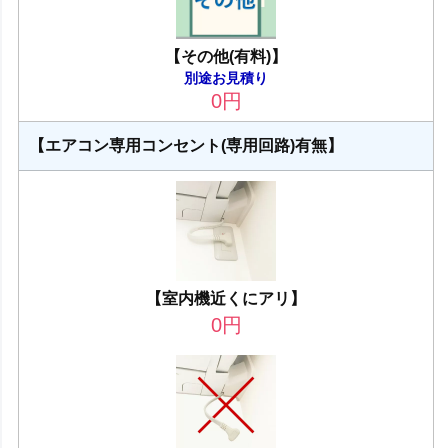
【その他(有料)】
別途お見積り
0
円
【エアコン専用コンセント(専用回路)有無】
【室内機近くにアリ】
0
円