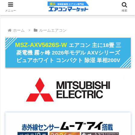
メニュー
検索
ホーム
ルームエアコン
MSZ-AXV5626S-W
エアコン 主に18畳 三
菱電機 霧ヶ峰 2026年モデル AXVシリーズ
ピュアホワイト コンパクト 除湿 単相200V