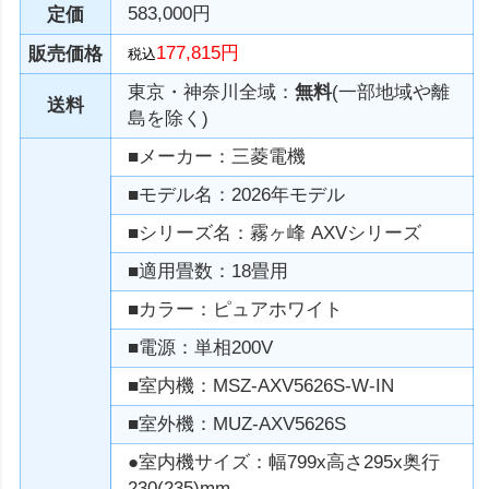
583,000円
定価
177,815円
販売価格
税込
東京・神奈川全域：
無料
(一部地域や離
送料
島を除く)
■メーカー：三菱電機
■モデル名：2026年モデル
■シリーズ名：霧ヶ峰 AXVシリーズ
■適用畳数：18畳用
■カラー：ピュアホワイト
■電源：単相200V
■室内機：MSZ-AXV5626S-W-IN
■室外機：MUZ-AXV5626S
●室内機サイズ：幅799x高さ295x奥行
230(235)mm