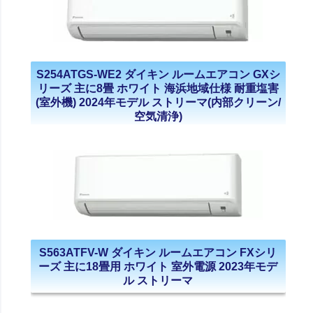
S254ATGS-WE2 ダイキン ルームエアコン GXシ
リーズ 主に8畳 ホワイト 海浜地域仕様 耐重塩害
(室外機) 2024年モデル ストリーマ(内部クリーン/
空気清浄)
S563ATFV-W ダイキン ルームエアコン FXシリ
ーズ 主に18畳用 ホワイト 室外電源 2023年モデ
ル ストリーマ