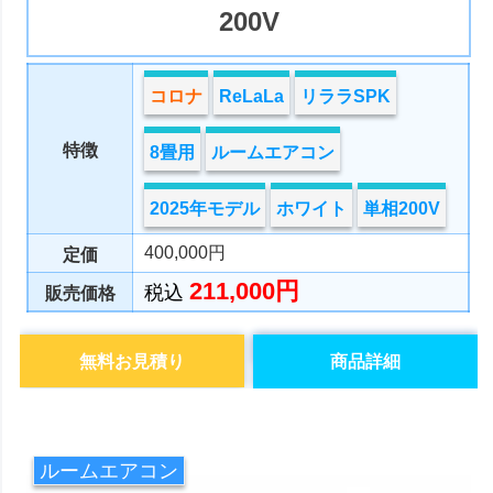
200V
コロナ
ReLaLa
リララSPK
特徴
8畳用
ルームエアコン
2025年モデル
ホワイト
単相200V
400,000円
定価
211,000円
税込
販売価格
無料お見積り
商品詳細
ルームエアコン