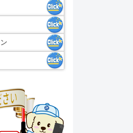
ン
ン
コン