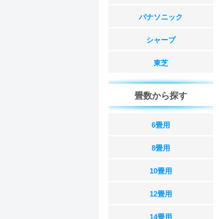
パナソニック
シャープ
東芝
畳数から探す
6畳用
8畳用
10畳用
12畳用
14畳用