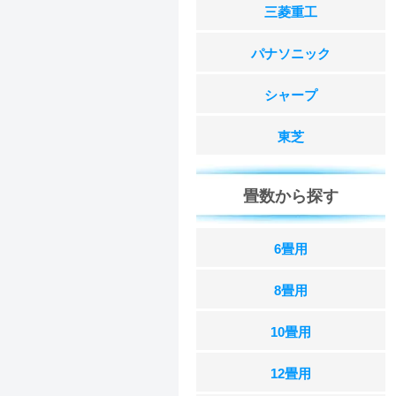
三菱重工
パナソニック
シャープ
東芝
畳数から探す
6畳用
8畳用
10畳用
12畳用