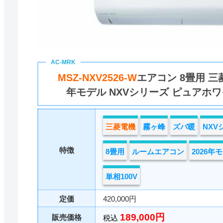
MSZ-NXV2526-W
エアコン 8畳用 三菱
年モデル NXVシリーズ ピュアホワ
三菱電機
霧ヶ峰
ズバ暖
NXV
特徴
8畳用
ルームエアコン
2026年
単相100V
定価
420,000円
189,000円
販売価格
税込