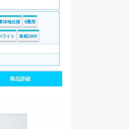
寒冷地仕様
6畳用
ホワイト
単相100V
商品詳細