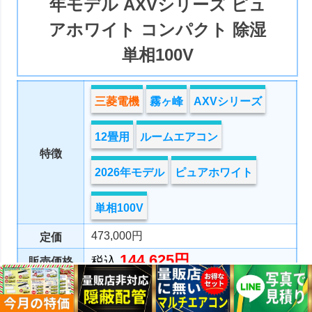
年モデル AXVシリーズ ピュ
アホワイト コンパクト 除湿
単相100V
三菱電機
霧ヶ峰
AXVシリーズ
12畳用
ルームエアコン
特徴
2026年モデル
ピュアホワイト
単相100V
473,000円
定価
144,625円
税込
販売価格
無料お見積り
商品詳細