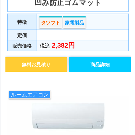
凹み防止ゴムマット
特徴
タツフト
家電製品
定価
2,382円
税込
販売価格
無料お見積り
商品詳細
ルームエアコン