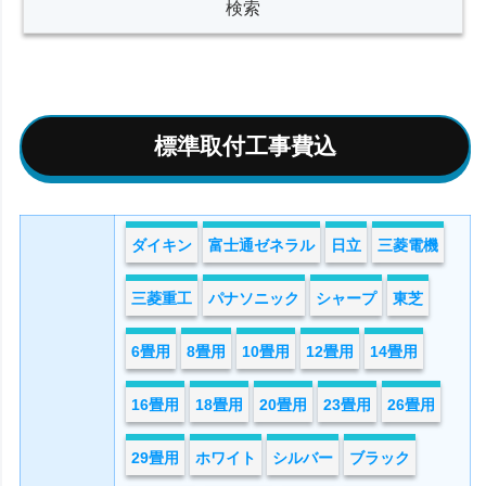
標準取付工事費込
ダイキン
富士通ゼネラル
日立
三菱電機
三菱重工
パナソニック
シャープ
東芝
6畳用
8畳用
10畳用
12畳用
14畳用
16畳用
18畳用
20畳用
23畳用
26畳用
29畳用
ホワイト
シルバー
ブラック