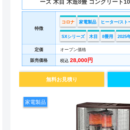
ーズ 木目 木造8畳 コンクリート1
コロナ
家電製品
ヒーター/スト
特徴
SXシリーズ
木目
8畳用
202
定価
オープン価格
28,000円
販売価格
税込
無料お見積り
家電製品