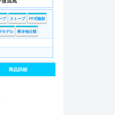
+微温風
ーブ
ストーブ
FF式輻射
4年モデル
寒冷地仕様
商品詳細