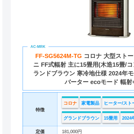
FF-SG5624M-TG
コロナ 大型ストー
ニ FF式輻射 主に15畳用(木造15畳/
ランドブラウン 寒冷地仕様 2024年
バーター ecoモード 輻射
コロナ
家電製品
ヒーター/スト
特徴
グランドブラウン
15畳用
202
定価
181,000円