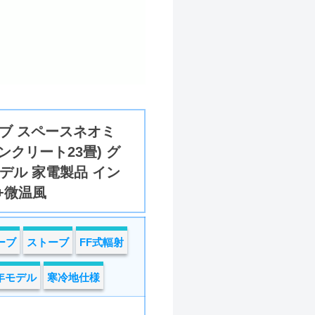
ブ スペースネオミ
コンクリート23畳) グ
モデル 家電製品 イン
+微温風
ーブ
ストーブ
FF式輻射
4年モデル
寒冷地仕様