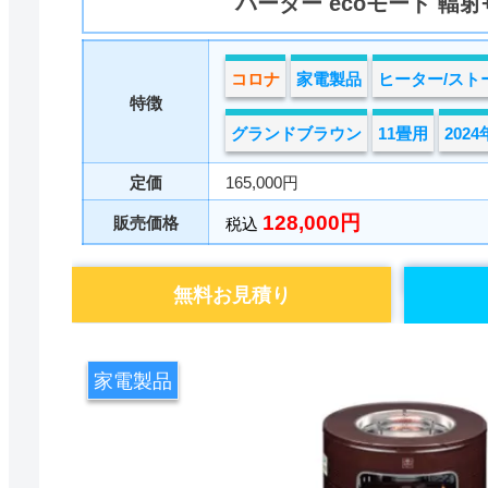
バーター ecoモード 輻射
コロナ
家電製品
ヒーター/スト
特徴
グランドブラウン
11畳用
202
定価
165,000円
128,000円
販売価格
税込
無料お見積り
家電製品