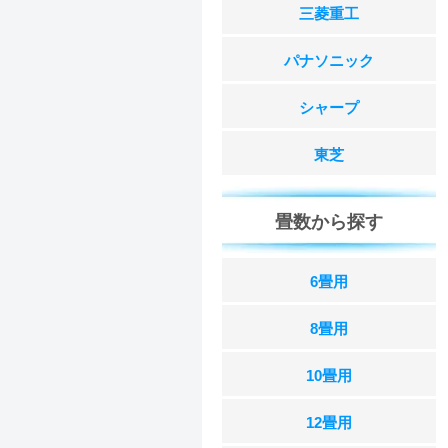
三菱重工
パナソニック
シャープ
東芝
畳数から探す
6畳用
8畳用
10畳用
12畳用