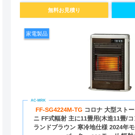
無料お見積り
家電製品
FF-SG4224M-TG
コロナ 大型ストー
ニ FF式輻射 主に11畳用(木造11畳/
ランドブラウン 寒冷地仕様 2024年