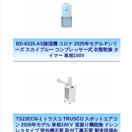
BD-6325-AS除湿機 コロナ 2025年モデル Pシリ
ーズ スカイブルー コンプレッサー式 衣類乾燥 タ
イマー 単相100V
TS23ECN-1 トラスコ TRUSCO スポットエアコ
ン 2026年モデル 単相100Ｖ 首振り機能無 ドレン
レスタイプ 室外機不要 取付工事不要 製造現場向