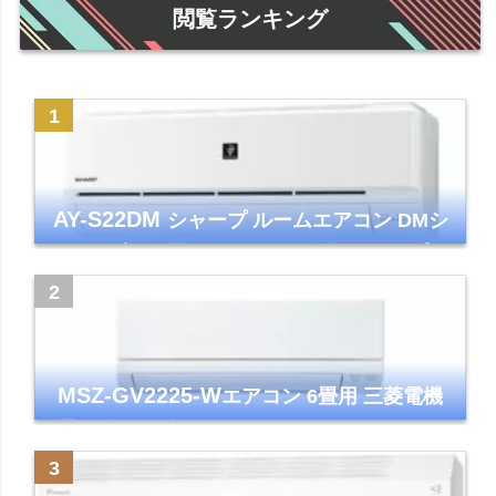
閲覧ランキング
AY-S22DM
シャープ ルームエアコン DMシ
リーズ 主に6畳 ホワイト 2024年モデル プラ
ズマクラスター7000
MSZ-GV2225-W
エアコン 6畳用 三菱電機
霧ヶ峰 2025年モデル GVシリーズ ピュアホ
ワイト 清潔 除湿 単相100V