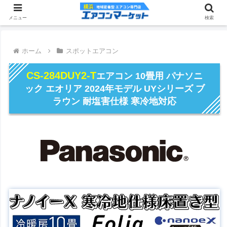
メニュー
検索
ホーム
スポットエアコン
CS-284DUY2-T
エアコン 10畳用 パナソニ
ック エオリア 2024年モデル UYシリーズ ブ
ラウン 耐塩害仕様 寒冷地対応