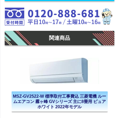
関連商品
MSZ-GV2522-W 標準取付工事費込 三菱電機 ルー
ムエアコン 霧ヶ峰 GVシリーズ 主に8畳用 ピュア
ホワイト 2022年モデル