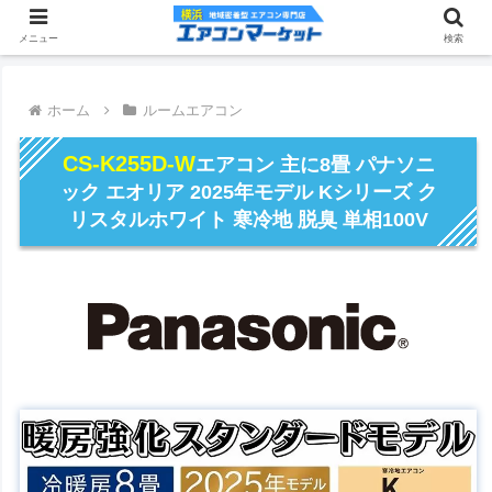
メニュー
検索
ホーム
ルームエアコン
CS-K255D-W
エアコン 主に8畳 パナソニ
ック エオリア 2025年モデル Kシリーズ ク
リスタルホワイト 寒冷地 脱臭 単相100V