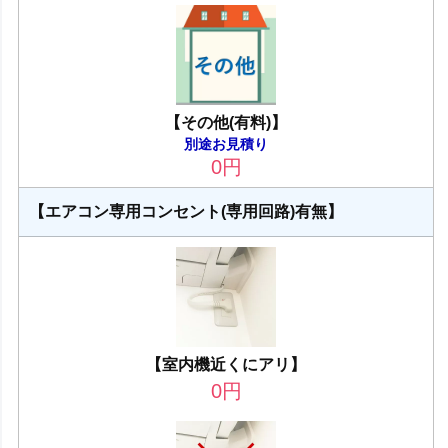
【その他(有料)】
別途お見積り
0
円
【エアコン専用コンセント(専用回路)有無】
【室内機近くにアリ】
0
円