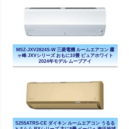
MSZ-JXV2824S-W 三菱電機 ルームエアコン 霧
ヶ峰 JXVシリーズ おもに10畳 ピュアホワイト
2024年モデル ムーブアイ
S255ATRS-CE ダイキン ルームエアコン うるる
とさらら RXシリーズ 主に8畳 ベージュ 海浜地域