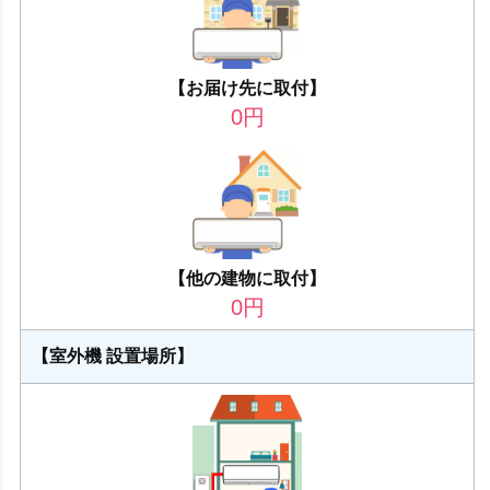
【お届け先に取付】
0
円
【他の建物に取付】
0
円
【室外機 設置場所】