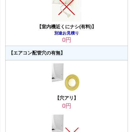
【室内機近くにナシ(有料)】
別途お見積り
0
円
【エアコン配管穴の有無】
【穴アリ】
0
円