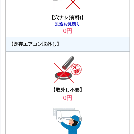
【穴ナシ(有料)】
別途お見積り
0
円
【既存エアコン取外し】
【取外し不要】
0
円