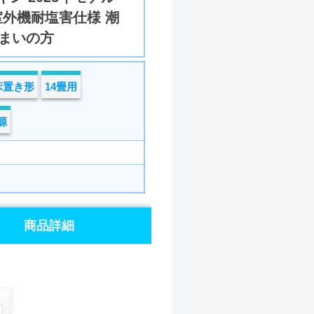
室外機耐塩害仕様 潮
まいの方
床置き形
14畳用
源
商品詳細