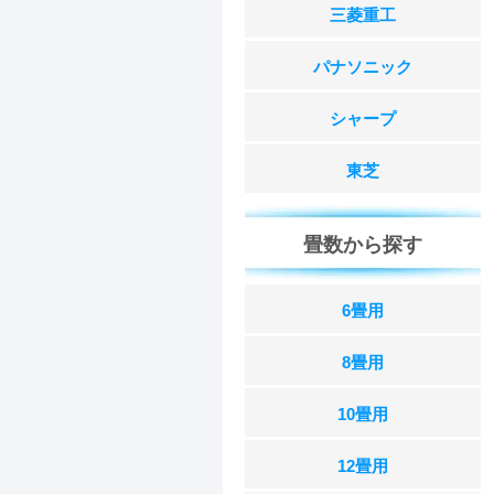
三菱重工
パナソニック
シャープ
東芝
畳数から探す
6畳用
8畳用
10畳用
12畳用