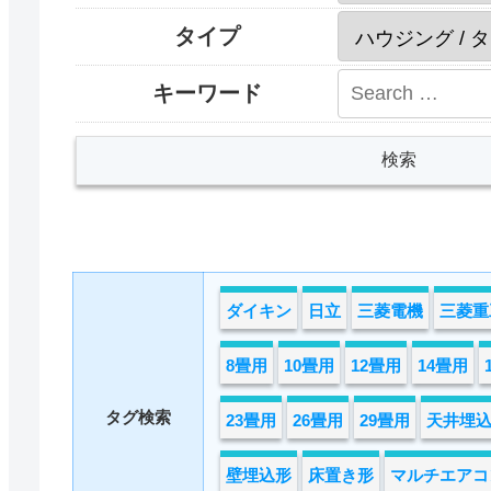
タイプ
キーワード
ダイキン
日立
三菱電機
三菱重
8畳用
10畳用
12畳用
14畳用
タグ検索
23畳用
26畳用
29畳用
天井埋込
壁埋込形
床置き形
マルチエアコ