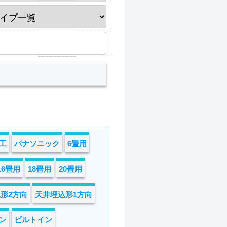
工
パナソニック
6畳用
16畳用
18畳用
20畳用
形2方向
天井埋込形1方向
ン
ビルトイン