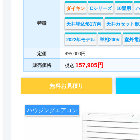
ダイキン
Cシリーズ
10畳用
特徴
天井埋込形1方向
天井カセット形
2022年モデル
単相200V
室外電
定価
495,000円
157,905円
販売価格
税込
無料お見積り
ハウジングエアコン