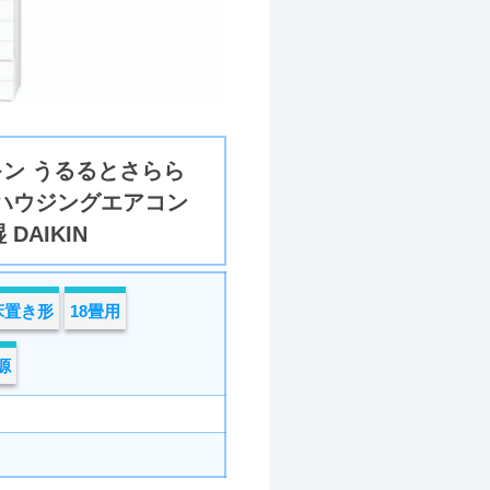
キン うるるとさらら
ト ハウジングエアコン
DAIKIN
床置き形
18畳用
源