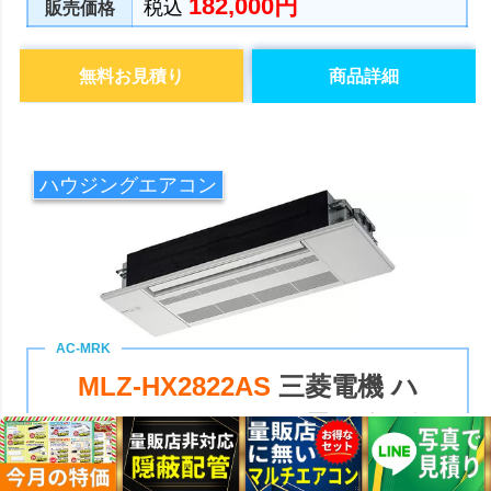
182,000円
税込
販売価格
無料お見積り
商品詳細
ハウジングエアコン
MLZ-HX2822AS
三菱電機 ハ
ウジングエアコン 霧ヶ峰 ズ
バ暖 HXシリーズ 天井埋込形1