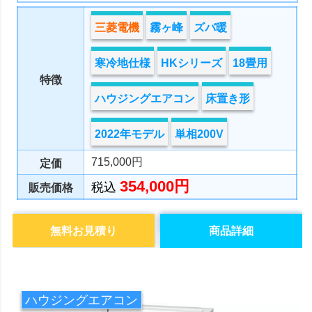
三菱電機
霧ヶ峰
ズバ暖
寒冷地仕様
HKシリーズ
18畳用
特徴
ハウジングエアコン
床置き形
2022年モデル
単相200V
715,000円
定価
354,000円
税込
販売価格
無料お見積り
商品詳細
ハウジングエアコン