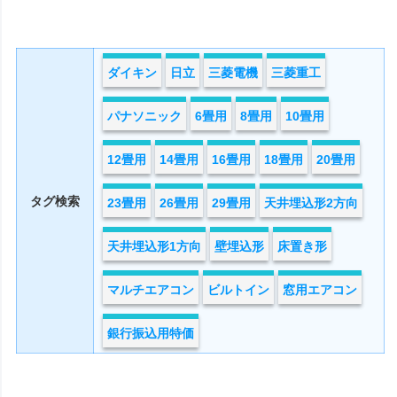
ダイキン
日立
三菱電機
三菱重工
パナソニック
6畳用
8畳用
10畳用
12畳用
14畳用
16畳用
18畳用
20畳用
タグ検索
23畳用
26畳用
29畳用
天井埋込形2方向
天井埋込形1方向
壁埋込形
床置き形
マルチエアコン
ビルトイン
窓用エアコン
銀行振込用特価