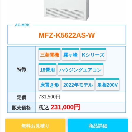
MFZ-K5622AS-W
三菱電機
霧ヶ峰
Kシリーズ
特徴
18畳用
ハウジングエアコン
床置き形
2022年モデル
単相200V
731,500円
定価
231,000円
税込
販売価格
無料お見積り
商品詳細