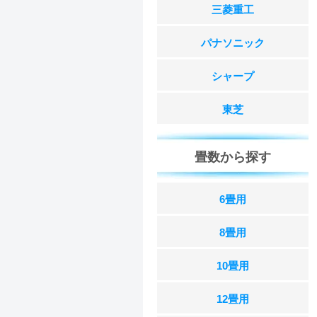
三菱重工
パナソニック
シャープ
東芝
畳数から探す
6畳用
8畳用
10畳用
12畳用