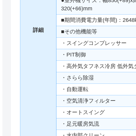
●室外機サイズ：幅850(+89)x
320(+66)mm
■期間消費電力量(年間)：2648
詳細
■その他機能等
・スイングコンプレッサー
・PIT制御
・高外気タフネス冷房 低外気
・さらら除湿
・自動運転
・空気清浄フィルター
・オートスイング
・足元暖房気流
・水内部クリーン