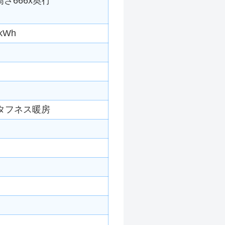
高さ666x奥行
kWh
タフネス暖房