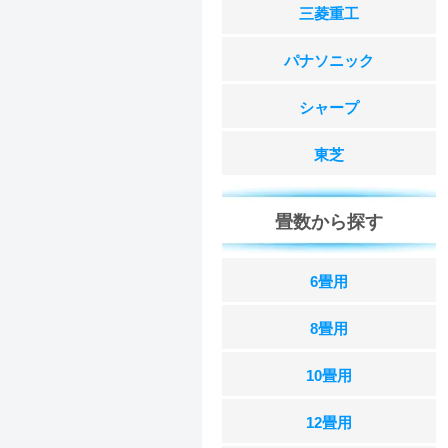
三菱重工
パナソニック
シャープ
東芝
畳数から探す
6畳用
8畳用
10畳用
12畳用