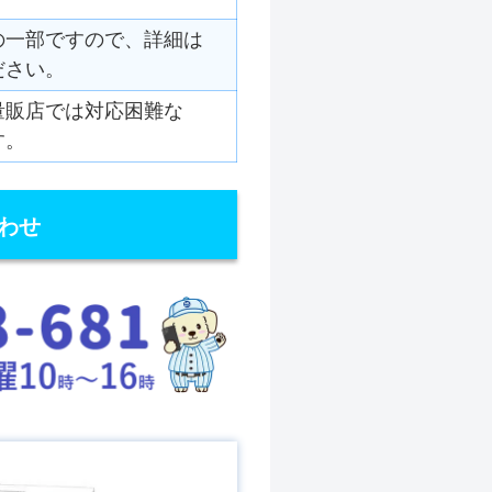
の一部ですので、詳細は
ださい。
量販店では対応困難な
す。
わせ