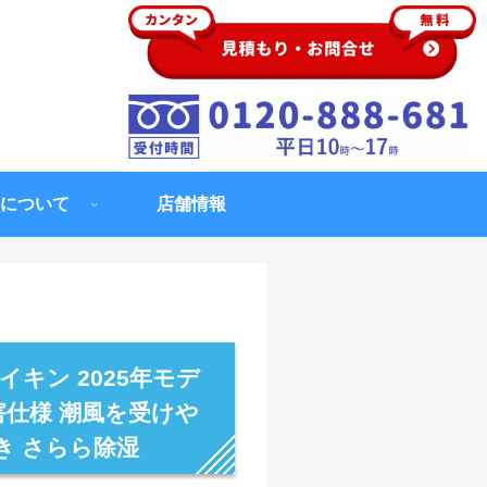
について
店舗情報
イキン 2025年モデ
害仕様 潮風を受けや
き さらら除湿