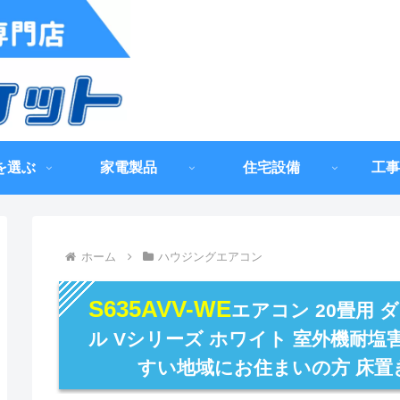
を選ぶ
家電製品
住宅設備
工事
ホーム
ハウジングエアコン
S635AVV-WE
エアコン 20畳用 ダ
ル Vシリーズ ホワイト 室外機耐塩
すい地域にお住まいの方 床置