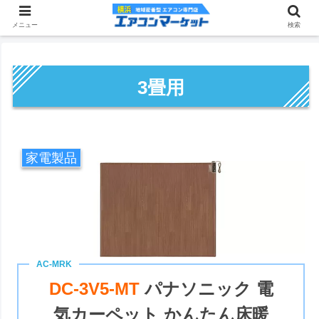
メニュー
検索
3畳用
家電製品
DC-3V5-MT
パナソニック 電
気カーペット かんたん床暖