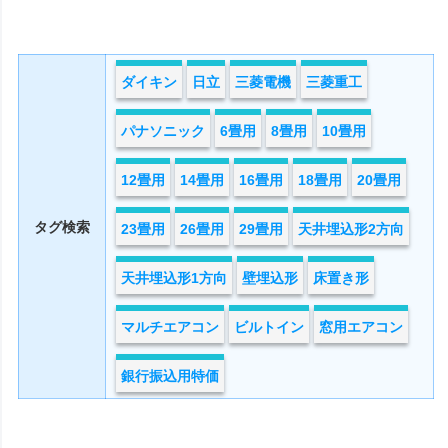
ダイキン
日立
三菱電機
三菱重工
パナソニック
6畳用
8畳用
10畳用
12畳用
14畳用
16畳用
18畳用
20畳用
タグ検索
23畳用
26畳用
29畳用
天井埋込形2方向
天井埋込形1方向
壁埋込形
床置き形
マルチエアコン
ビルトイン
窓用エアコン
銀行振込用特価