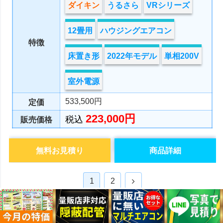
ダイキン
うるさら
VRシリーズ
12畳用
ハウジングエアコン
特徴
床置き形
2022年モデル
単相200V
室外電源
533,500円
定価
223,000円
税込
販売価格
無料お見積り
商品詳細
次
1
2
へ