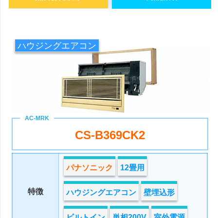
ハウジングエアコン
CS-B369CK2
パナソニック
12畳用
特徴
ハウジングエアコン
壁埋込形
ビルトイン
単相200V
室外電源