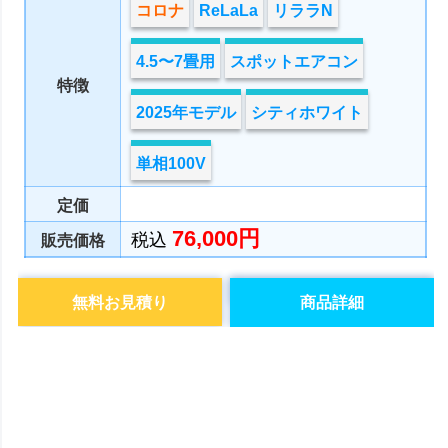
コロナ
ReLaLa
リララN
4.5〜7畳用
スポットエアコン
特徴
2025年モデル
シティホワイト
単相100V
定価
76,000円
税込
販売価格
無料お見積り
商品詳細