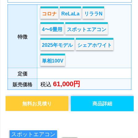
コロナ
ReLaLa
リララN
4〜6畳用
スポットエアコン
特徴
2025年モデル
シェアホワイト
単相100V
定価
61,000円
税込
販売価格
無料お見積り
商品詳細
スポットエアコン