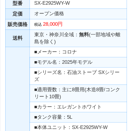
SX-E2925WY-W
型番
オープン価格
定価
28,000円
販売価格
税込
東京・神奈川全域：
無料
(一部地域や離
送料
島を除く)
■メーカー：コロナ
■モデル名：2025年モデル
■シリーズ名：石油ストーブ SXシリー
ズ
■適用畳数：主に8畳用(木造8畳/コンク
リート10畳)
■カラー：エレガントホワイト
■タンク容量：5L
■本体ユニット：SX-E2925WY-W