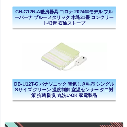
GH-G12N-A暖房器具 コロナ 2024年モデル ブル
ーバーナ ブルーメタリック 木造31畳 コンクリー
ト43畳 石油ストーブ
DB-U12T-G パナソニック 電気しき毛布 シングル
Sサイズ グリーン 温度制御 室温センサー ダニ対
策 抗菌 防臭 丸洗いOK 家電製品