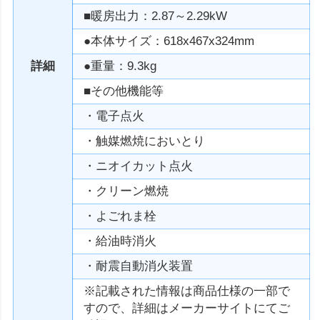
■暖房出力：2.87～2.29kW
●本体サイズ：618x467x324mm
詳細
●重量：9.3kg
■その他機能等
・電子点火
・触媒燃焼においとり
・ニオイカット点火
・クリーン燃焼
・よごれま栓
・給油時消火
・耐震自動消火装置
※記載された情報は商品仕様の一部で
すので、詳細はメーカーサイトにてご