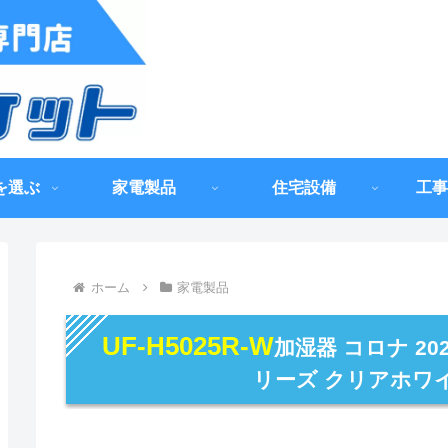
を選ぶ
家電製品
住宅設備
工事
ホーム
家電製品
UF-H5025R-W
加湿器 コロナ 20
リーズ クリアホワ