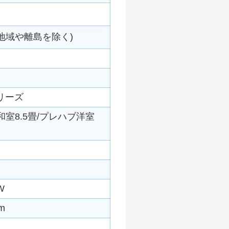
地域や離島を除く)
リーズ
和室8.5畳/プレハブ洋室
W
m