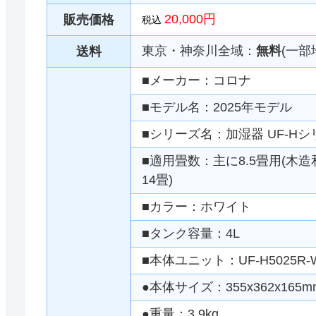
20,000円
販売価格
税込
東京・神奈川全域：
無料
(一部
送料
■メーカー：コロナ
■モデル名：2025年モデル
■シリーズ名：加湿器 UF-Hシ
■適用畳数：主に8.5畳用(木造
14畳)
■カラー：ホワイト
■タンク容量：4L
■本体ユニット：UF-H5025R-
●本体サイズ：355x362x165m
●重量：3.9kg