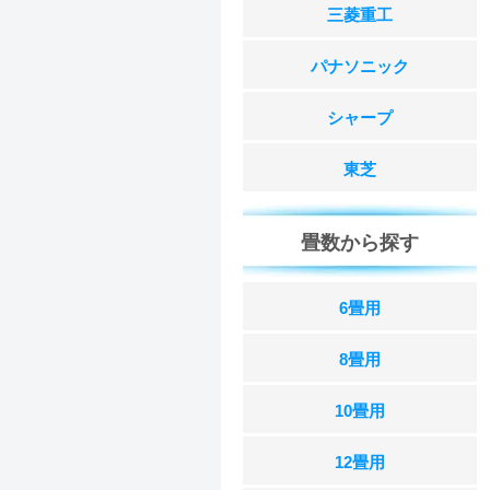
三菱重工
パナソニック
シャープ
東芝
畳数から探す
6畳用
8畳用
10畳用
12畳用