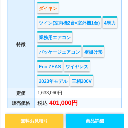
ダイキン
ツイン(室内機2台×室外機1台)
4馬力
業務用エアコン
特徴
パッケージエアコン
壁掛け形
Eco ZEAS
ワイヤレス
2023年モデル
三相200V
1,633,060円
定価
401,000円
税込
販売価格
無料お見積り
商品詳細