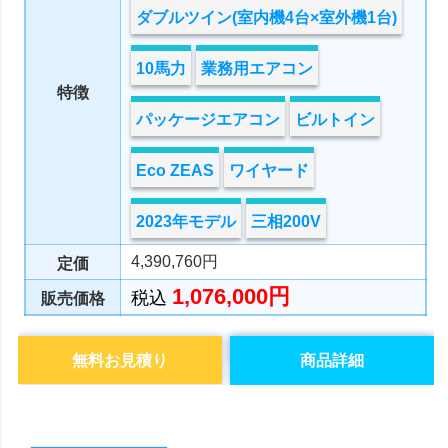
ダブルツイン(室内機4台×室外機1台)
10馬力
業務用エアコン
特徴
パッケージエアコン
ビルトイン
Eco ZEAS
ワイヤード
2023年モデル
三相200V
4,390,760円
定価
1,076,000円
税込
販売価格
無料お見積り
商品詳細