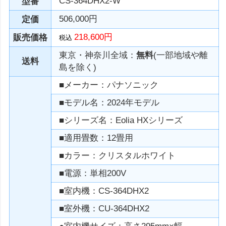
CS-364DHX2-W
型番
506,000円
定価
218,600円
販売価格
税込
東京・神奈川全域：
無料
(一部地域や離
送料
島を除く)
■メーカー：パナソニック
■モデル名：2024年モデル
■シリーズ名：Eolia HXシリーズ
■適用畳数：12畳用
■カラー：クリスタルホワイト
■電源：単相200V
■室内機：CS-364DHX2
■室外機：CU-364DHX2