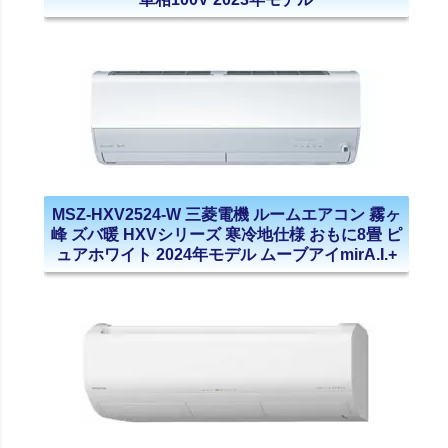
MSZ-HXV2524-W 三菱電機 ルームエアコン 霧ヶ
峰 ズバ暖 HXVシリーズ 寒冷地仕様 おもに8畳 ピ
ュアホワイト 2024年モデル ムーブアイmirA.I.+