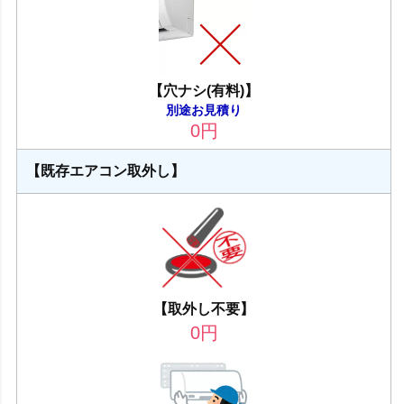
【穴ナシ(有料)】
別途お見積り
0
円
【既存エアコン取外し】
【取外し不要】
0
円