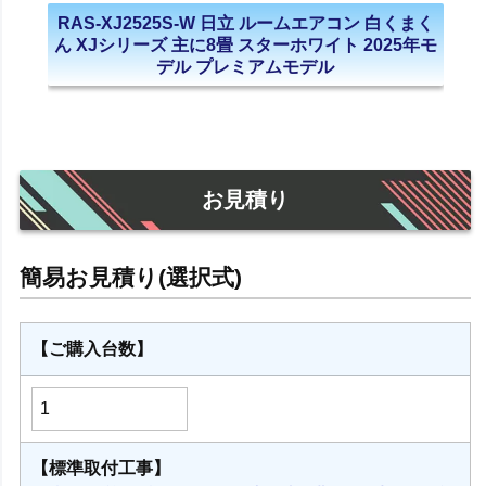
RAS-XJ2525S-W 日立 ルームエアコン 白くまく
ん XJシリーズ 主に8畳 スターホワイト 2025年モ
デル プレミアムモデル
お見積り
【ご購入台数】
【標準取付工事】