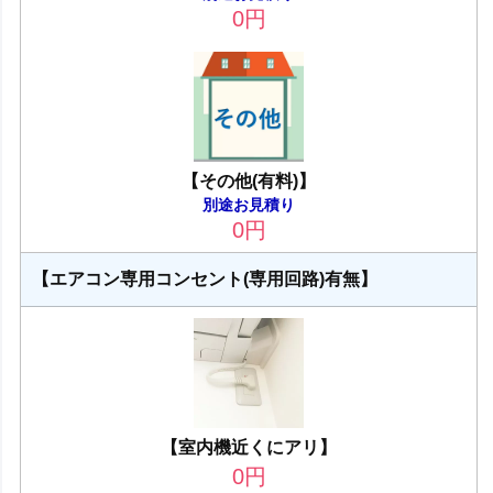
0
円
【その他(有料)】
別途お見積り
0
円
【エアコン専用コンセント(専用回路)有無】
【室内機近くにアリ】
0
円