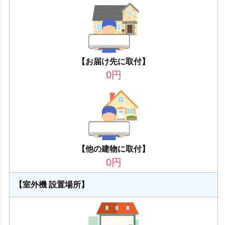
【お届け先に取付】
0
円
【他の建物に取付】
0
円
【室外機 設置場所】