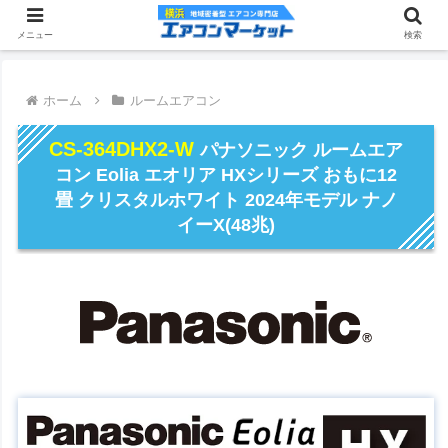
メニュー
検索
ホーム
ルームエアコン
CS-364DHX2-W
パナソニック ルームエア
コン Eolia エオリア HXシリーズ おもに12
畳 クリスタルホワイト 2024年モデル ナノ
イーX(48兆)