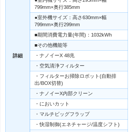
●室内機サイズ：高さ295mm×幅
799mm×奥行385mm
●室外機サイズ：高さ630mm×幅
799mm×奥行299mm
■期間消費電力量(年間)：1032kWh
■その他機能等
・ナノイーX 48兆
詳細
・空気清浄フィルター
・フィルターお掃除ロボット(自動排
出/BOX切替)
・ナノイーX内部クリーン
・においカット
・マルチビッグフラップ
・快湿制御(エネチャージ/温度シフト)