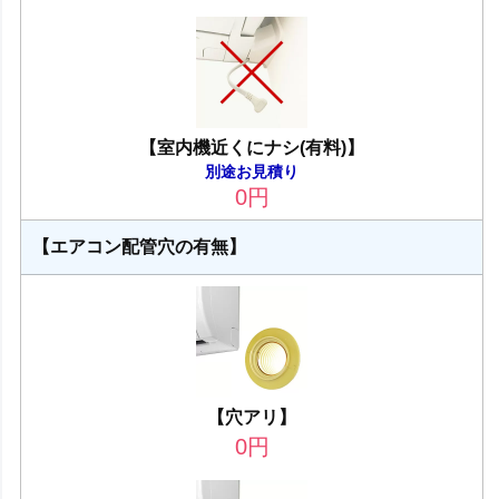
【室内機近くにナシ(有料)】
別途お見積り
0
円
【エアコン配管穴の有無】
【穴アリ】
0
円