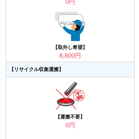
0
円
【取外し希望】
8,800
円
【リサイクル収集運搬】
【運搬不要】
0
円