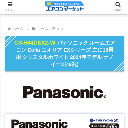
メニュー
検索
ホーム
ルームエアコン
CS-564DEX2-W
パナソニック ルームエア
コン Eolia エオリア EXシリーズ 主に18畳
用 クリスタルホワイト 2024年モデル ナノ
イーX(48兆)