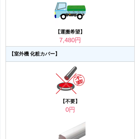
【運搬希望】
7,480
円
【室外機 化粧カバー】
【不要】
0
円