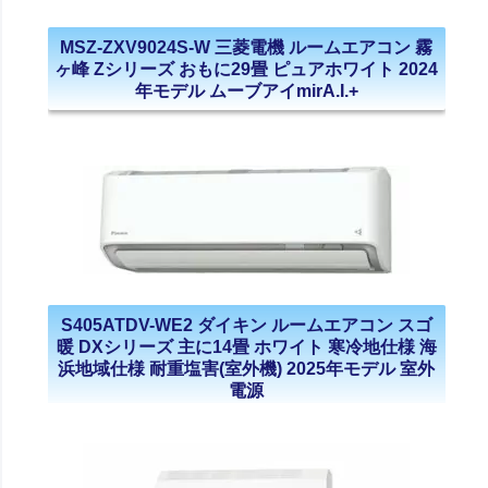
MSZ-ZXV9024S-W 三菱電機 ルームエアコン 霧
ヶ峰 Zシリーズ おもに29畳 ピュアホワイト 2024
年モデル ムーブアイmirA.I.+
S405ATDV-WE2 ダイキン ルームエアコン スゴ
暖 DXシリーズ 主に14畳 ホワイト 寒冷地仕様 海
浜地域仕様 耐重塩害(室外機) 2025年モデル 室外
電源