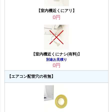
【室内機近くにアリ】
0
円
【室内機近くにナシ(有料)】
別途お見積り
0
円
【エアコン配管穴の有無】