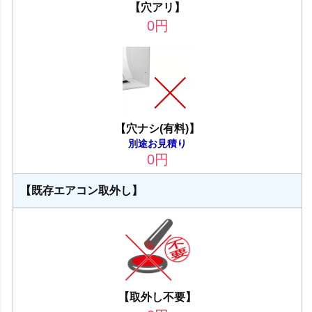
【穴アリ】
0
円
【穴ナシ(有料)】
別途お見積り
0
円
【既存エアコン取外し】
【取外し不要】