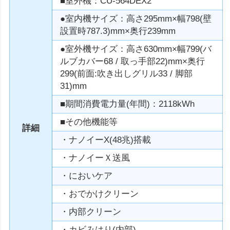
■室外機：CU-564DEX2
●室内機サイズ：高さ295mm×幅798(壁
設置時787.3)mm×奥行239mm
●室外機サイズ：高さ630mm×幅799(バ
ルブカバー68 / 取っ手部22)mm×奥行
299(前面:吹き出しグリル33 / 脚部
31)mm
■期間消費電力量(年間)：2118kWh
■その他機能等
詳細
・ナノイーX(48兆)搭載
・ナノイーＸ送風
・においケア
・おでかけクリーン
・内部クリーン
・カビみはり(内部)