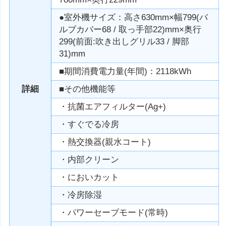
●室外機サイズ：高さ630mm×幅799(バ
ルブカバー68 / 取っ手部22)mm×奥行
299(前面:吹き出しグリル33 / 脚部
31)mm
■期間消費電力量(年間)：2118kWh
詳細
■その他機能等
・抗菌エアフィルター(Ag+)
・すぐでる冷房
・熱交換器(親水コート)
・内部クリーン
・においカット
・冷房除湿
・パワーセーブモード(常時)