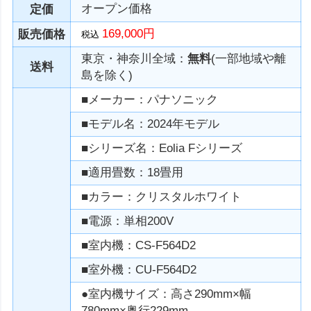
オープン価格
定価
169,000円
販売価格
税込
東京・神奈川全域：
無料
(一部地域や離
送料
島を除く)
■メーカー：パナソニック
■モデル名：2024年モデル
■シリーズ名：Eolia Fシリーズ
■適用畳数：18畳用
■カラー：クリスタルホワイト
■電源：単相200V
■室内機：CS-F564D2
■室外機：CU-F564D2
●室内機サイズ：高さ290mm×幅
780mm×奥行229mm