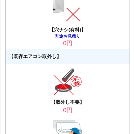
【穴ナシ(有料)】
別途お見積り
0
円
【既存エアコン取外し】
【取外し不要】
0
円