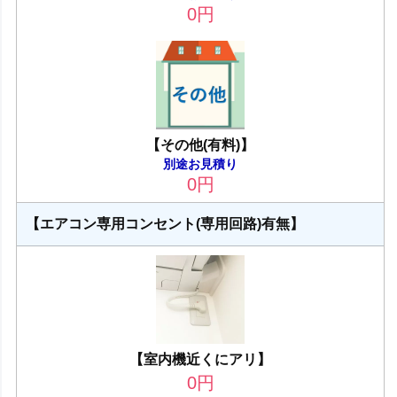
0
円
【その他(有料)】
別途お見積り
0
円
【エアコン専用コンセント(専用回路)有無】
【室内機近くにアリ】
0
円