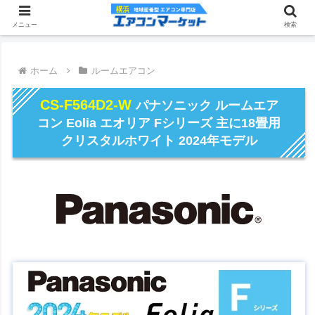
メニュー
検索
ホーム
ルームエアコン
CS-F564D2-W
パナソニック ルームエア
コン Eolia エオリア Fシリーズ 主に18畳用
クリスタルホワイト 2024年モデル