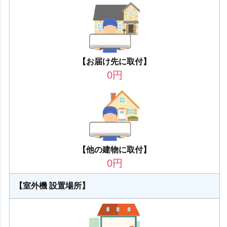
【お届け先に取付】
0
円
【他の建物に取付】
0
円
【室外機 設置場所】