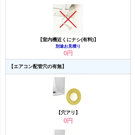
【室内機近くにナシ(有料)】
別途お見積り
0
円
【エアコン配管穴の有無】
【穴アリ】
0
円