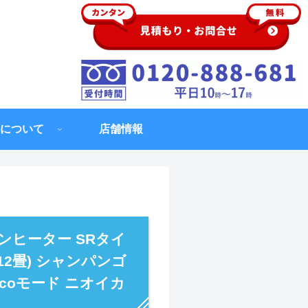
について
店舗情報
ンヒーター SRタイ
12畳) シャンパンゴ
ecoモード ニオイカ