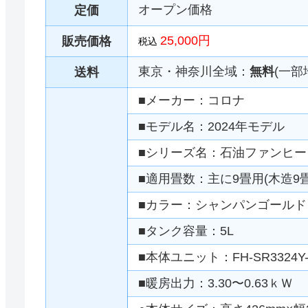
オープン価格
定価
25,000円
販売価格
税込
東京・神奈川全域：
無料
(一部
送料
■メーカー：コロナ
■モデル名：2024年モデル
■シリーズ名：石油ファンヒー
■適用畳数：主に9畳用(木造9畳
■カラー：シャンパンゴールド
■タンク容量：5L
■本体ユニット：FH-SR3324Y
■暖房出力：3.30〜0.63ｋＷ