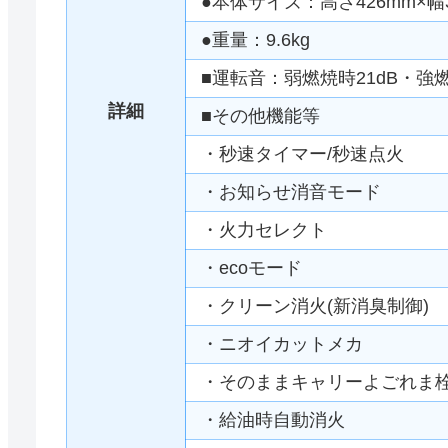
●本体サイズ：高さ426mm×幅3
●重量：9.6kg
■運転音：弱燃焼時21dB・強燃
詳細
■その他機能等
・秒速タイマー/秒速点火
・お知らせ消音モード
・火力セレクト
・ecoモード
・クリーン消火(新消臭制御)
・ニオイカットメカ
・そのままキャリーよごれま
・給油時自動消火