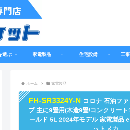
を選ぶ
家電製品
住宅設備
工事
ホーム
家電製品
FH-SR3324Y-N
コロナ 石油ファ
プ 主に9畳用(木造9畳/コンクリート
ールド 5L 2024年モデル 家電製品 
ットメカ