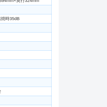
94mm×奥行324mm
焼時35dB
栓