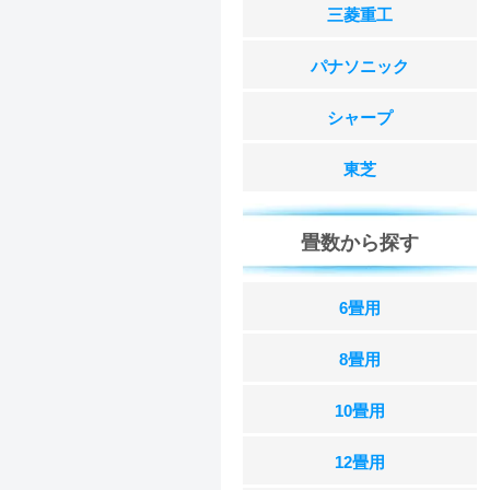
三菱重工
パナソニック
シャープ
東芝
畳数から探す
6畳用
8畳用
10畳用
12畳用