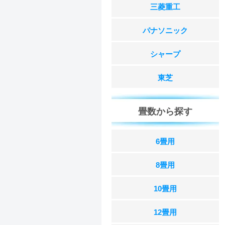
三菱重工
パナソニック
シャープ
東芝
畳数から探す
6畳用
8畳用
10畳用
12畳用