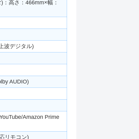
)：高さ：466mm×幅：
地上波デジタル)
y AUDIO)
ube/Amazon Prime
対応リモコン)