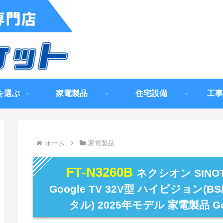
を選ぶ
家電製品
住宅設備
工事
ホーム
家電製品
FT-N3260B
ネクシオン SINO
Google TV 32V型 ハイビジョン(B
タル) 2025年モデル 家電製品 Goo