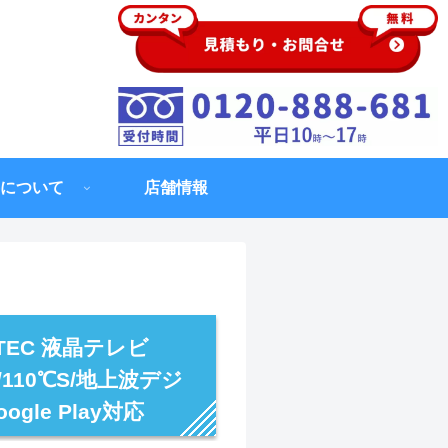
について
店舗情報
TEC 液晶テレビ
S/110℃S/地上波デジ
gle Play対応