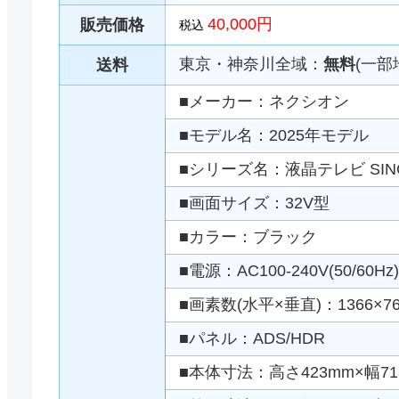
40,000円
販売価格
税込
東京・神奈川全域：
無料
(一部
送料
■メーカー：ネクシオン
■モデル名：2025年モデル
■シリーズ名：液晶テレビ SIN
■画面サイズ：32V型
■カラー：ブラック
■電源：AC100-240V(50/60Hz)
■画素数(水平×垂直)：1366×76
■パネル：ADS/HDR
■本体寸法：高さ423mm×幅71