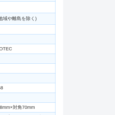
地域や離島を除く)
OTEC
8
8mm×対角70mm