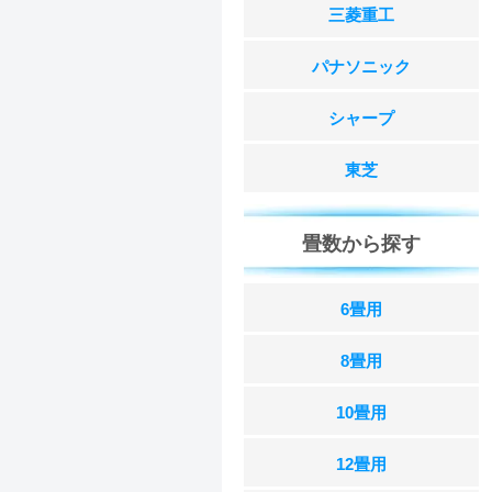
三菱重工
パナソニック
シャープ
東芝
畳数から探す
6畳用
8畳用
10畳用
12畳用