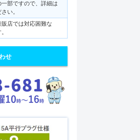
の一部ですので、詳細は
ださい。
量販店では対応困難な
す。
わせ