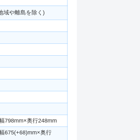
地域や離島を除く)
798mm×奥行248mm
675(+68)mm×奥行