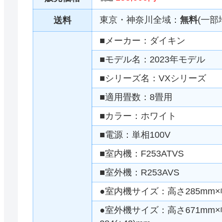
東京・神奈川全域：
無料
(一部
送料
■メーカー：ダイキン
■モデル名：2023年モデル
■シリーズ名：VXシリーズ
■適用畳数：8畳用
■カラー：ホワイト
■電源：単相100V
■室内機：F253ATVS
■室外機：R253AVS
●室内機サイズ：高さ285mm×幅
●室外機サイズ：高さ671mm×幅