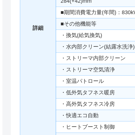
284(+42)mm
■期間消費電力量(年間)：830k
■その他機能等
詳細
・換気(給気換気)
・水内部クリーン(結露水洗浄)
・ストリーマ内部クリーン
・ストリーマ空気清浄
・室温パトロール
・低外気タフネス暖房
・高外気タフネス冷房
・快適エコ自動
・ヒートブースト制御