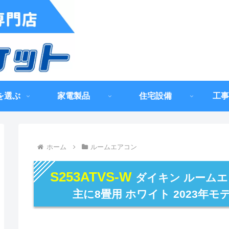
を選ぶ
家電製品
住宅設備
工事
ホーム
ルームエアコン
S253ATVS-W
ダイキン ルームエ
主に8畳用 ホワイト 2023年モ