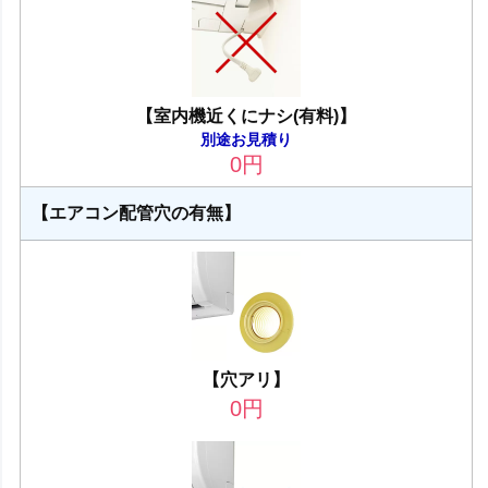
【室内機近くにナシ(有料)】
別途お見積り
0
円
【エアコン配管穴の有無】
【穴アリ】
0
円