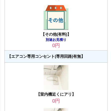
【その他(有料)】
別途お見積り
0
円
【エアコン専用コンセント(専用回路)有無】
【室内機近くにアリ】
0
円