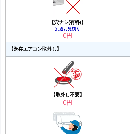
【穴ナシ(有料)】
別途お見積り
0
円
【既存エアコン取外し】
【取外し不要】
0
円