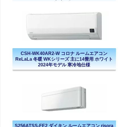
CSH-WK40AR2-W コロナ ルームエアコン
ReLaLa 冬暖 WKシリーズ 主に14畳用 ホワイト
2024年モデル 寒冷地仕様
S256ATSS-FE2 ダイキン ルームエアコン risora