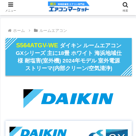
メニュー
検索
ホーム
ルームエアコン
S564ATGV-WE
ダイキン ルームエアコン
GXシリーズ 主に18畳 ホワイト 海浜地域仕
様 耐塩害(室外機) 2024年モデル 室外電源
ストリーマ(内部クリーン/空気清浄)