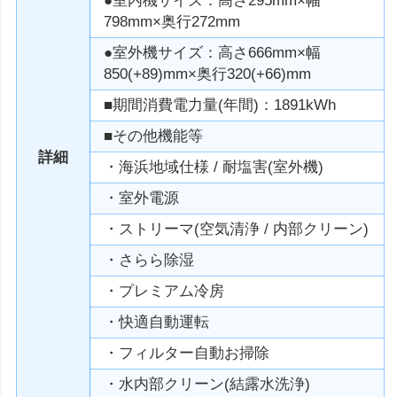
●室内機サイズ：高さ295mm×幅
798mm×奥行272mm
●室外機サイズ：高さ666mm×幅
850(+89)mm×奥行320(+66)mm
■期間消費電力量(年間)：1891kWh
■その他機能等
詳細
・海浜地域仕様 / 耐塩害(室外機)
・室外電源
・ストリーマ(空気清浄 / 内部クリーン)
・さらら除湿
・プレミアム冷房
・快適自動運転
・フィルター自動お掃除
・水内部クリーン(結露水洗浄)