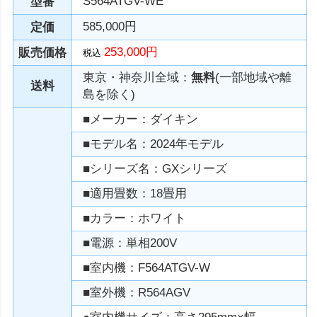
S564ATGV-WE
型番
585,000円
定価
253,000円
販売価格
税込
東京・神奈川全域：
無料
(一部地域や離
送料
島を除く)
■メーカー：ダイキン
■モデル名：2024年モデル
■シリーズ名：GXシリーズ
■適用畳数：18畳用
■カラー：ホワイト
■電源：単相200V
■室内機：F564ATGV-W
■室外機：R564AGV