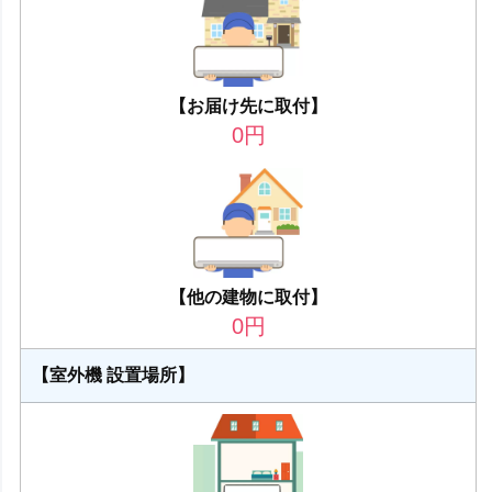
【お届け先に取付】
0
円
【他の建物に取付】
0
円
【室外機 設置場所】