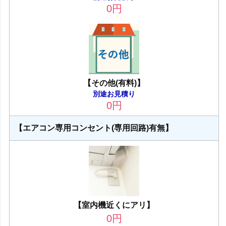
0
円
【その他(有料)】
別途お見積り
0
円
【エアコン専用コンセント(専用回路)有無】
【室内機近くにアリ】
0
円