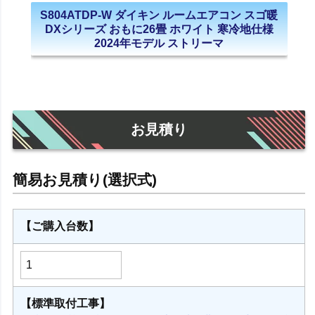
S804ATDP-W ダイキン ルームエアコン スゴ暖
DXシリーズ おもに26畳 ホワイト 寒冷地仕様
2024年モデル ストリーマ
お見積り
【ご購入台数】
【標準取付工事】