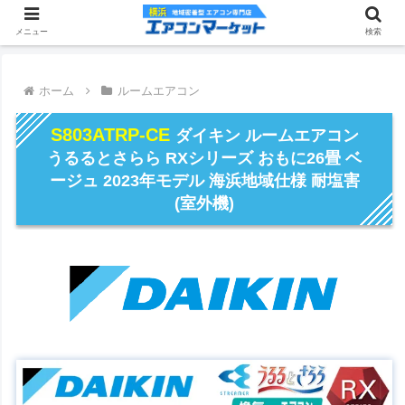
メニュー
検索
ホーム
ルームエアコン
S803ATRP-CE
ダイキン ルームエアコン
うるるとさらら RXシリーズ おもに26畳 ベ
ージュ 2023年モデル 海浜地域仕様 耐塩害
(室外機)