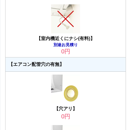
【室内機近くにナシ(有料)】
別途お見積り
0
円
【エアコン配管穴の有無】
【穴アリ】
0
円