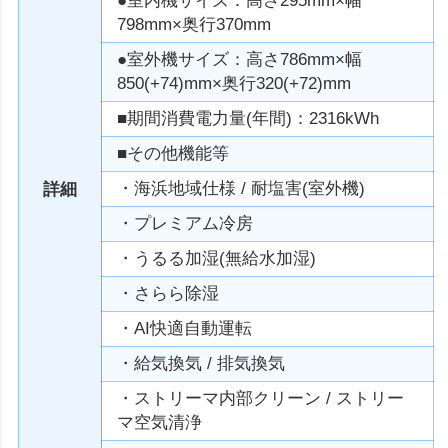
●室内機サイズ：高さ295mm×幅
798mm×奥行370mm
●室外機サイズ：高さ786mm×幅
850(+74)mm×奥行320(+72)mm
■期間消費電力量(年間)：2316kWh
■その他機能等
・海浜地域仕様 / 耐塩害(室外機)
詳細
・プレミアム冷房
・うるる加湿(無給水加湿)
・さらら除湿
・AI快適自動運転
・給気換気 / 排気換気
・ストリーマ内部クリーン / ストリー
マ空気清浄