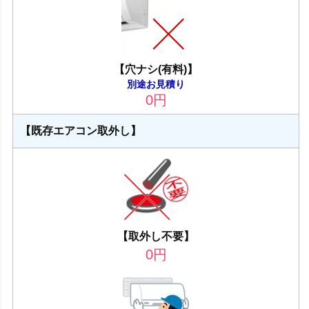
【穴ナシ(有料)】
別途お見積り
0
円
【既存エアコン取外し】
【取外し不要】
0
円