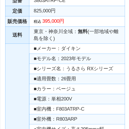
S803ATRP-CE
型番
825,000円
定価
395,000円
販売価格
税込
東京・神奈川全域：
無料
(一部地域や離
送料
島を除く)
■メーカー：ダイキン
■モデル名：2023年モデル
■シリーズ名：うるさら RXシリーズ
■適用畳数：26畳用
■カラー：ベージュ
■電源：単相200V
■室内機：F803ATRP-C
■室外機：R803ARP