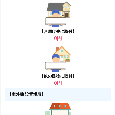
【お届け先に取付】
0
円
【他の建物に取付】
0
円
【室外機 設置場所】