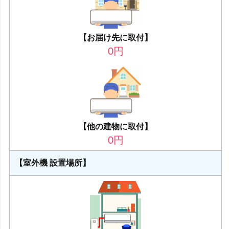
【お届け先に取付】
0
円
【他の建物に取付】
0
円
【室外機 設置場所】