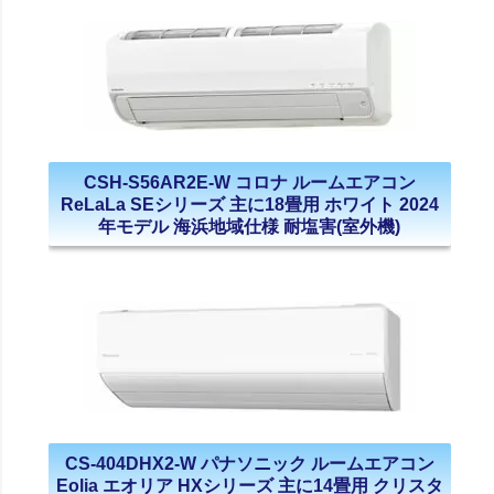
CSH-S56AR2E-W コロナ ルームエアコン
ReLaLa SEシリーズ 主に18畳用 ホワイト 2024
年モデル 海浜地域仕様 耐塩害(室外機)
CS-404DHX2-W パナソニック ルームエアコン
Eolia エオリア HXシリーズ 主に14畳用 クリスタ