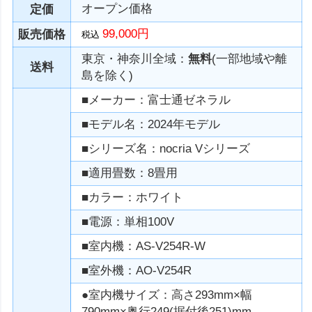
オープン価格
定価
99,000円
販売価格
税込
東京・神奈川全域：
無料
(一部地域や離
送料
島を除く)
■メーカー：富士通ゼネラル
■モデル名：2024年モデル
■シリーズ名：nocria Vシリーズ
■適用畳数：8畳用
■カラー：ホワイト
■電源：単相100V
■室内機：AS-V254R-W
■室外機：AO-V254R
●室内機サイズ：高さ293mm×幅
790mm×奥行249(据付後251)mm