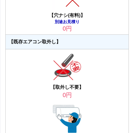
【穴ナシ(有料)】
別途お見積り
0
円
【既存エアコン取外し】
【取外し不要】
0
円