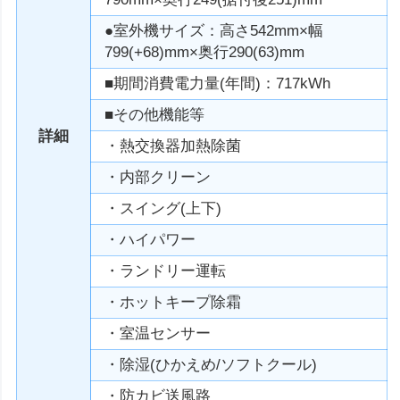
●室外機サイズ：高さ542mm×幅
799(+68)mm×奥行290(63)mm
■期間消費電力量(年間)：717kWh
■その他機能等
詳細
・熱交換器加熱除菌
・内部クリーン
・スイング(上下)
・ハイパワー
・ランドリー運転
・ホットキープ除霜
・室温センサー
・除湿(ひかえめ/ソフトクール)
・防カビ送風路