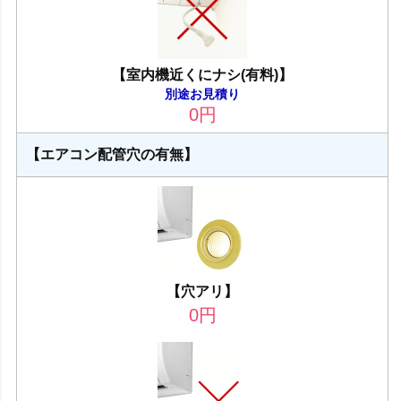
【室内機近くにナシ(有料)】
別途お見積り
0
円
【エアコン配管穴の有無】
【穴アリ】
0
円