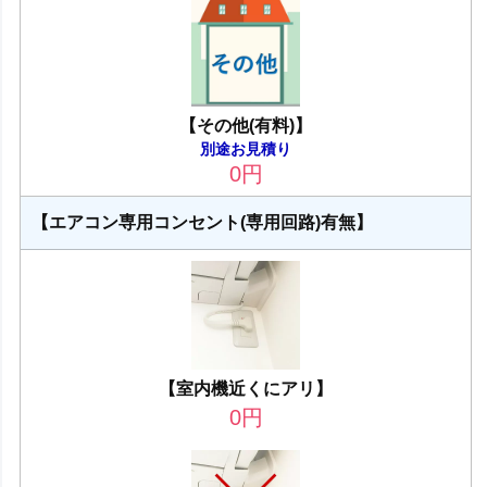
【その他(有料)】
別途お見積り
0
円
【エアコン専用コンセント(専用回路)有無】
【室内機近くにアリ】
0
円