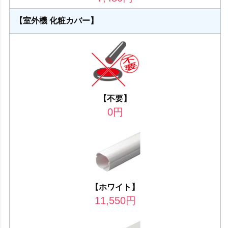
【室外機 化粧カバー】
【不要】
0
円
【ホワイト】
11,550
円