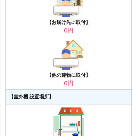
【お届け先に取付】
0
円
【他の建物に取付】
0
円
【室外機 設置場所】