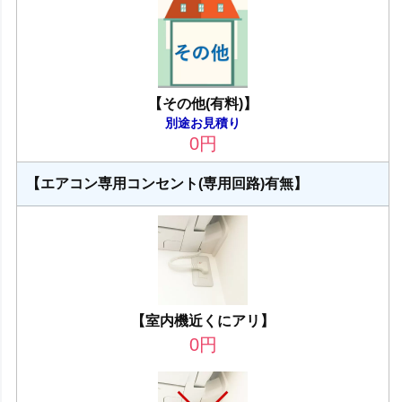
【その他(有料)】
別途お見積り
0
円
【エアコン専用コンセント(専用回路)有無】
【室内機近くにアリ】
0
円