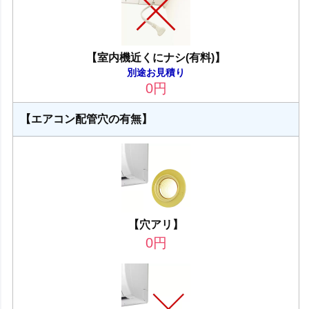
【室内機近くにナシ(有料)】
別途お見積り
0
円
【エアコン配管穴の有無】
【穴アリ】
0
円