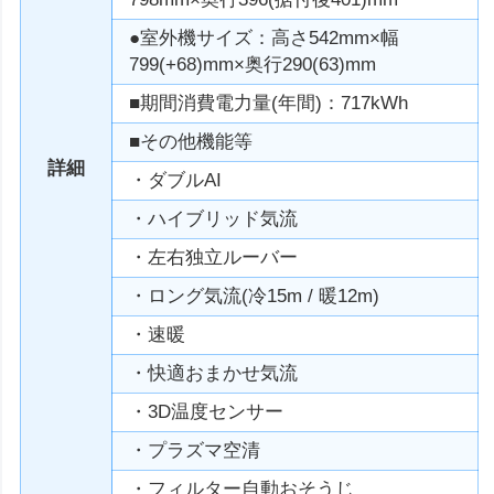
●室外機サイズ：高さ542mm×幅
799(+68)mm×奥行290(63)mm
■期間消費電力量(年間)：717kWh
■その他機能等
詳細
・ダブルAI
・ハイブリッド気流
・左右独立ルーバー
・ロング気流(冷15m / 暖12m)
・速暖
・快適おまかせ気流
・3D温度センサー
・プラズマ空清
・フィルター自動おそうじ