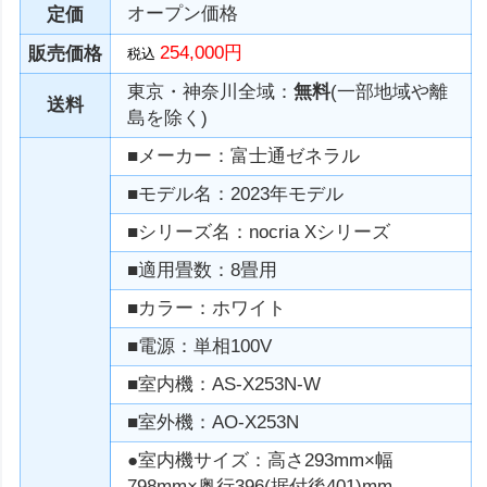
オープン価格
定価
254,000円
販売価格
税込
東京・神奈川全域：
無料
(一部地域や離
送料
島を除く)
■メーカー：富士通ゼネラル
■モデル名：2023年モデル
■シリーズ名：nocria Xシリーズ
■適用畳数：8畳用
■カラー：ホワイト
■電源：単相100V
■室内機：AS-X253N-W
■室外機：AO-X253N
●室内機サイズ：高さ293mm×幅
798mm×奥行396(据付後401)mm