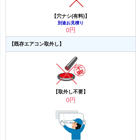
【穴ナシ(有料)】
別途お見積り
0
円
【既存エアコン取外し】
【取外し不要】
0
円