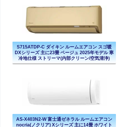
S715ATDP-C ダイキン ルームエアコン スゴ暖
DXシリーズ 主に23畳 ベージュ 2025年モデル 寒
冷地仕様 ストリーマ(内部クリーン/空気清浄)
AS-X403N2-W 富士通ゼネラル ルームエアコン
nocria(ノクリア) Xシリーズ 主に14畳 ホワイト