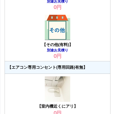
別途お見積り
0
円
【その他(有料)】
別途お見積り
0
円
【エアコン専用コンセント(専用回路)有無】
【室内機近くにアリ】
0
円