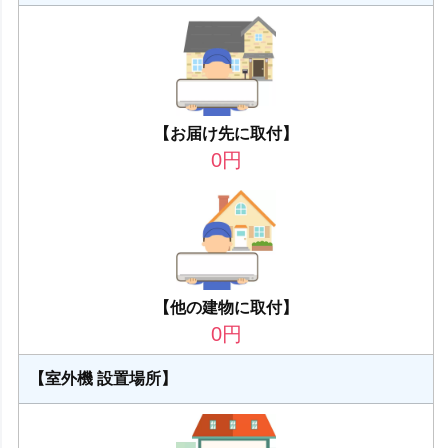
【お届け先に取付】
0
円
【他の建物に取付】
0
円
【室外機 設置場所】