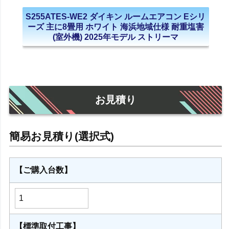
S255ATES-WE2 ダイキン ルームエアコン Eシリ
ーズ 主に8畳用 ホワイト 海浜地域仕様 耐重塩害
(室外機) 2025年モデル ストリーマ
お見積り
【ご購入台数】
【標準取付工事】