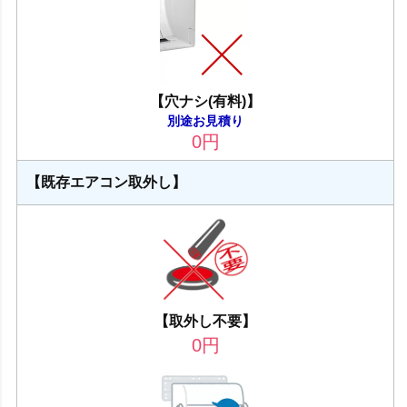
【穴ナシ(有料)】
別途お見積り
0
円
【既存エアコン取外し】
【取外し不要】
0
円