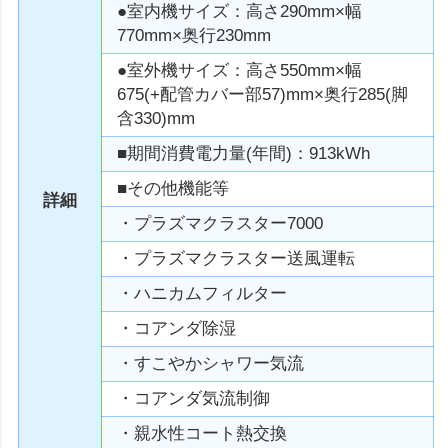
●室内機サイズ：高さ290mm×幅
770mm×奥行230mm
●室外機サイズ：高さ550mm×幅
675(+配管カバー部57)mm×奥行285(脚
含330)mm
■期間消費電力量(年間)：913kWh
■その他機能等
詳細
・プラズマクラスター7000
・プラズマクラスター送風運転
・ハニカムフィルター
・コアンダ除湿
・すこやかシャワー気流
・コアンダ気流制御
・親水性コート熱交換