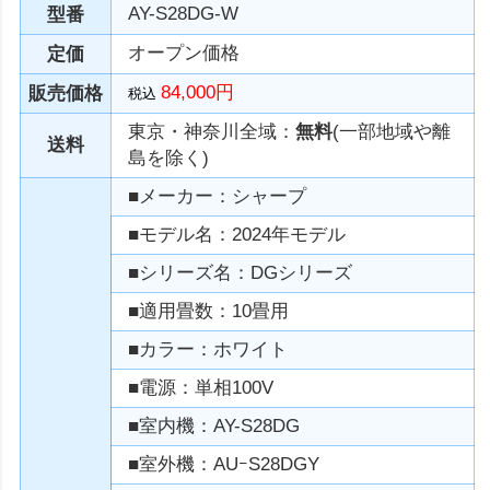
AY-S28DG-W
型番
オープン価格
定価
84,000円
販売価格
税込
東京・神奈川全域：
無料
(一部地域や離
送料
島を除く)
■メーカー：シャープ
■モデル名：2024年モデル
■シリーズ名：DGシリーズ
■適用畳数：10畳用
■カラー：ホワイト
■電源：単相100V
■室内機：AY-S28DG
■室外機：AUｰS28DGY