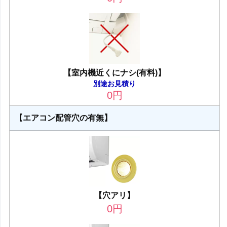
【室内機近くにナシ(有料)】
別途お見積り
0
円
【エアコン配管穴の有無】
【穴アリ】
0
円