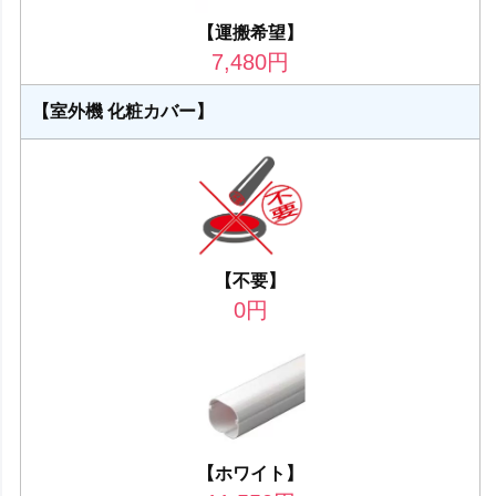
【運搬希望】
7,480
円
【室外機 化粧カバー】
【不要】
0
円
【ホワイト】