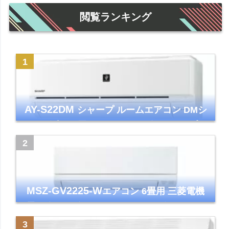
閲覧ランキング
AY-S22DM
シャープ ルームエアコン DMシ
リーズ 主に6畳 ホワイト 2024年モデル プラ
ズマクラスター7000
MSZ-GV2225-W
エアコン 6畳用 三菱電機
霧ヶ峰 2025年モデル GVシリーズ ピュアホ
ワイト 清潔 除湿 単相100V