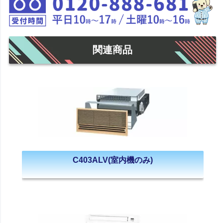
関連商品
C403ALV(室内機のみ)