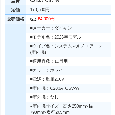
C283ATCSV-W
型番
170,500円
定価
64,000円
販売価格
税込
■メーカー：ダイキン
■モデル名：2023年モデル
■タイプ名：システムマルチエアコン
(室内機)
■適用畳数：10畳用
■カラー：ホワイト
■電源：単相200V
■室内機：C283ATCSV-W
■室外機：なし
●室内機サイズ：高さ250mm×幅
798mm×奥行265mm