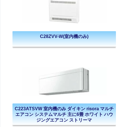
C28ZVV-W(室内機のみ)
C223ATSVW 室内機のみ ダイキン risora マルチ
エアコン システムマルチ 主に6畳 ホワイト ハウ
ジングエアコン ストリーマ