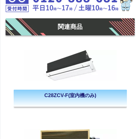
関連商品
C28ZCV-F(室内機のみ)