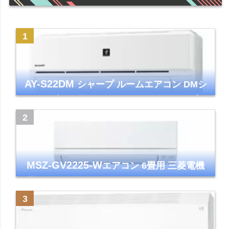
AY-S22DM
シャープ ルームエアコン DMシ
リーズ 主に6畳 ホワイト 2024年モデル プラ
ズマクラスター7000
MSZ-GV2225-W
エアコン 6畳用 三菱電機
霧ヶ峰 2025年モデル GVシリーズ ピュアホ
ワイト 清潔 除湿 単相100V