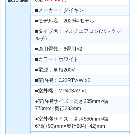
■メーカー：ダイキン
■モデル名：2023年モデル
■タイプ名：マルチエアコン(パックマ
ルチ)
■適用畳数：6畳用×2
■カラー：ホワイト
■電源：単相200V
■室内機：C22RTV-W x2
■室外機：MP403AV x1
●室内機サイズ：高さ285mm×幅
770mm×奥行233mm
●室外機サイズ：高さ550mm×幅
675(+90)mm×奥行284(+42)mm