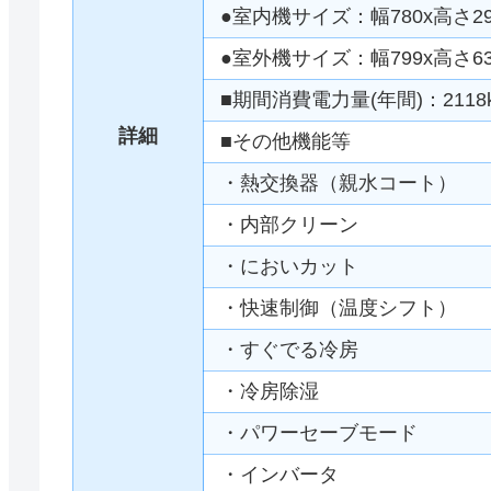
●室内機サイズ：幅780x高さ29
●室外機サイズ：幅799x高さ63
■期間消費電力量(年間)：2118
詳細
■その他機能等
・熱交換器（親水コート）
・内部クリーン
・においカット
・快速制御（温度シフト）
・すぐでる冷房
・冷房除湿
・パワーセーブモード
・インバータ