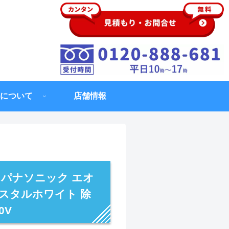
について
店舗情報
用 パナソニック エオ
リスタルホワイト 除
0V