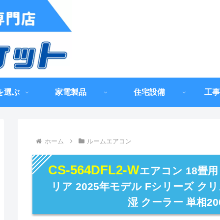
を選ぶ
家電製品
住宅設備
工事
ホーム
ルームエアコン
CS-564DFL2-W
エアコン 18畳
リア 2025年モデル Fシリーズ ク
湿 クーラー 単相20