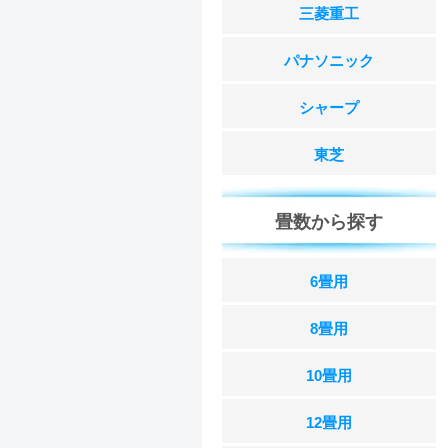
三菱重工
パナソニック
シャープ
東芝
畳数から探す
6畳用
8畳用
10畳用
12畳用