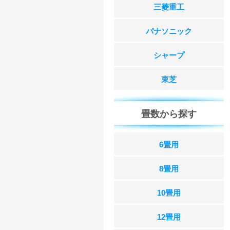
三菱重工
パナソニック
シャープ
東芝
畳数から探す
6畳用
8畳用
10畳用
12畳用