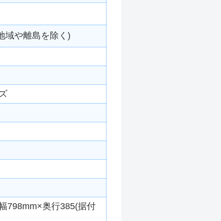
地域や離島を除く)
ーズ
798mm×奥行385(据付