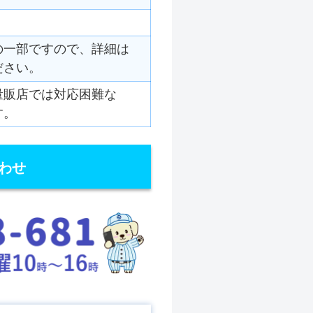
の一部ですので、詳細は
ださい。
量販店では対応困難な
す。
わせ