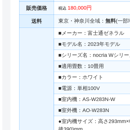
180,000円
販売価格
税込
東京・神奈川全域：
無料
(一部
送料
■メーカー：富士通ゼネラル
■モデル名：2023年モデル
■シリーズ名：nocria Wシリ
■適用畳数：10畳用
■カラー：ホワイト
■電源：単相100V
■室内機：AS-W283N-W
■室外機：AO-W283N
●室内機サイズ：高さ293mm×幅
後390)mm