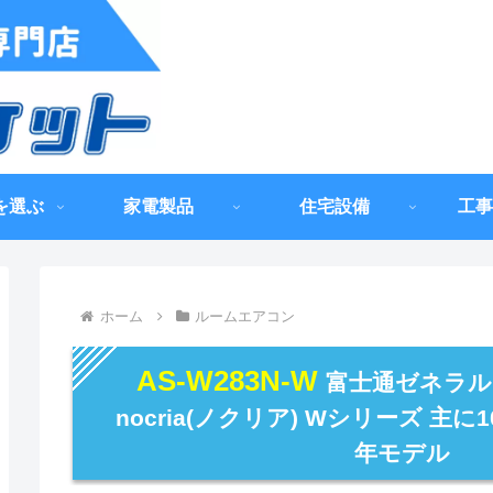
を選ぶ
家電製品
住宅設備
工事
ホーム
ルームエアコン
AS-W283N-W
富士通ゼネラル
nocria(ノクリア) Wシリーズ 主に1
年モデル