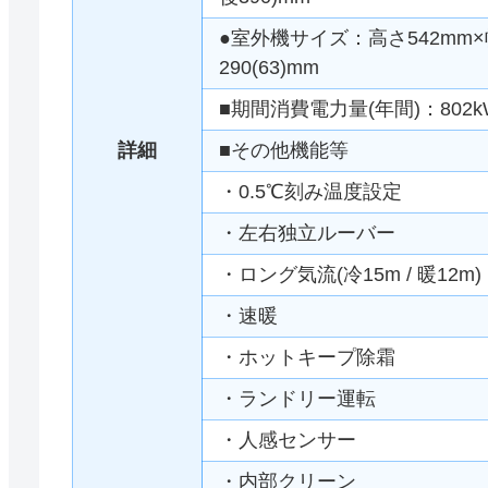
●室外機サイズ：高さ542mm×幅
290(63)mm
■期間消費電力量(年間)：802k
詳細
■その他機能等
・0.5℃刻み温度設定
・左右独立ルーバー
・ロング気流(冷15m / 暖12m)
・速暖
・ホットキープ除霜
・ランドリー運転
・人感センサー
・内部クリーン