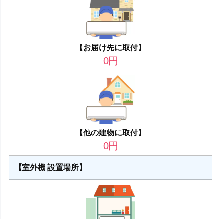
【お届け先に取付】
0
円
【他の建物に取付】
0
円
【室外機 設置場所】