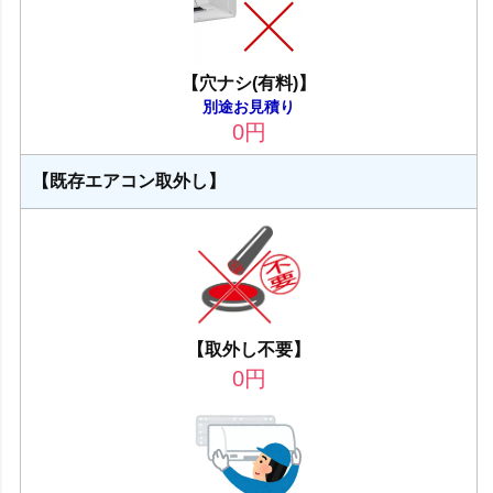
【穴ナシ(有料)】
別途お見積り
0
円
【既存エアコン取外し】
【取外し不要】
0
円