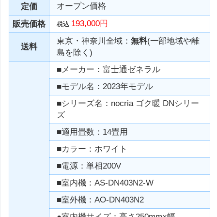
オープン価格
定価
193,000円
販売価格
税込
東京・神奈川全域：
無料
(一部地域や離
送料
島を除く)
■メーカー：富士通ゼネラル
■モデル名：2023年モデル
■シリーズ名：nocria ゴク暖 DNシリー
ズ
■適用畳数：14畳用
■カラー：ホワイト
■電源：単相200V
■室内機：AS-DN403N2-W
■室外機：AO-DN403N2
●室内機サイズ：高さ250mm×幅