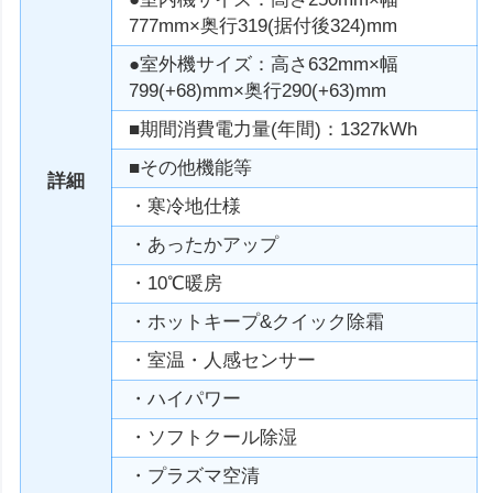
777mm×奥行319(据付後324)mm
●室外機サイズ：高さ632mm×幅
799(+68)mm×奥行290(+63)mm
■期間消費電力量(年間)：1327kWh
■その他機能等
詳細
・寒冷地仕様
・あったかアップ
・10℃暖房
・ホットキープ&クイック除霜
・室温・人感センサー
・ハイパワー
・ソフトクール除湿
・プラズマ空清