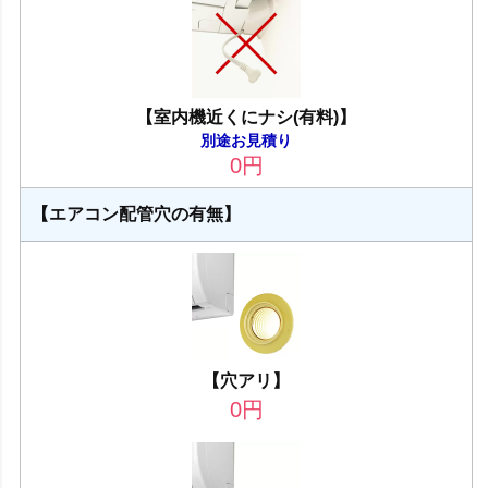
【室内機近くにナシ(有料)】
別途お見積り
0
円
【エアコン配管穴の有無】
【穴アリ】
0
円