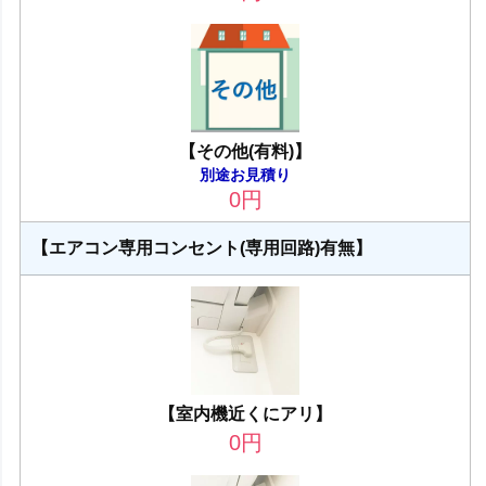
【その他(有料)】
別途お見積り
0
円
【エアコン専用コンセント(専用回路)有無】
【室内機近くにアリ】
0
円