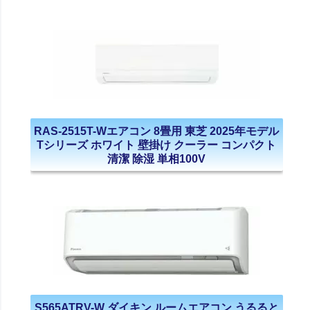
RAS-2515T-Wエアコン 8畳用 東芝 2025年モデル
Tシリーズ ホワイト 壁掛け クーラー コンパクト
清潔 除湿 単相100V
S565ATRV-W ダイキン ルームエアコン うるると