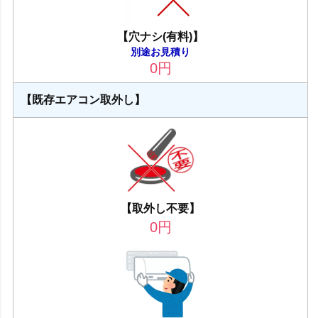
【穴ナシ(有料)】
別途お見積り
0
円
【既存エアコン取外し】
【取外し不要】
0
円