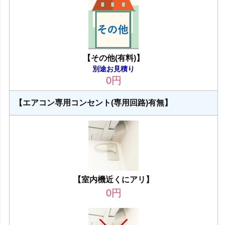
【その他(有料)】
別途お見積り
0
円
【エアコン専用コンセント(専用回路)有無】
【室内機近くにアリ】
0
円