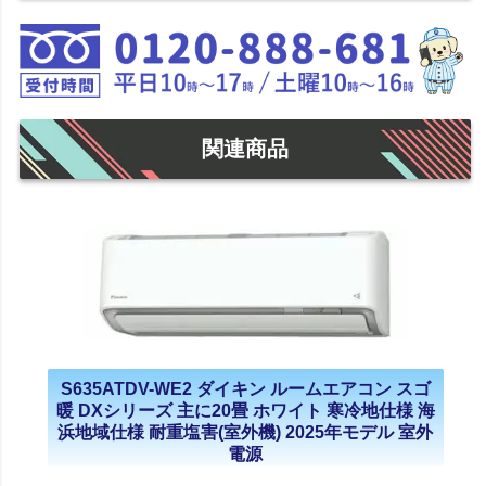
関連商品
S635ATDV-WE2 ダイキン ルームエアコン スゴ
暖 DXシリーズ 主に20畳 ホワイト 寒冷地仕様 海
浜地域仕様 耐重塩害(室外機) 2025年モデル 室外
電源