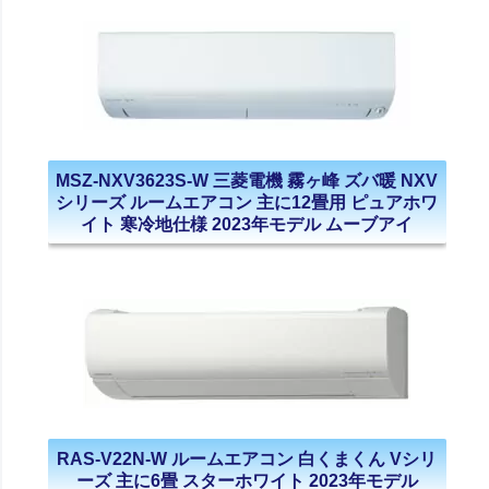
MSZ-NXV3623S-W 三菱電機 霧ヶ峰 ズバ暖 NXV
シリーズ ルームエアコン 主に12畳用 ピュアホワ
イト 寒冷地仕様 2023年モデル ムーブアイ
RAS-V22N-W ルームエアコン 白くまくん Vシリ
ーズ 主に6畳 スターホワイト 2023年モデル