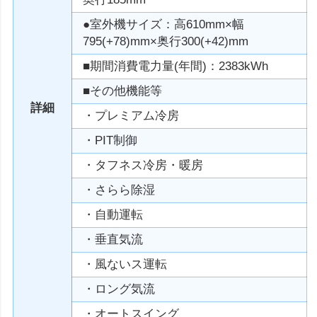
●室外機サイズ：高610mm×幅
795(+78)mm×奥行300(+42)mm
■期間消費電力量(年間)：2383kWh
■その他機能等
詳細
・プレミアム冷房
・PIT制御
・タフネス冷房・暖房
・さらら除湿
・自動運転
・垂直気流
・風ないス運転
・ロング気流
・オートスイング