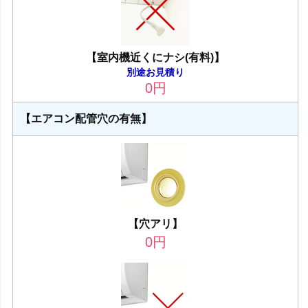
【室内機近くにナシ(有料)】
別途お見積り
0
円
【エアコン配管穴の有無】
【穴アリ】
0
円