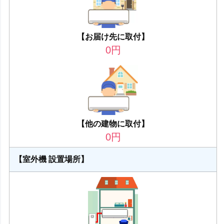
【お届け先に取付】
0
円
【他の建物に取付】
0
円
【室外機 設置場所】