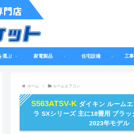
を選ぶ
家電製品
住宅設備
工事
ホーム
ルームエアコン
S563ATSV-K
ダイキン ルームエアコ
ラ SXシリーズ 主に18畳用 ブラ
2023年モデル