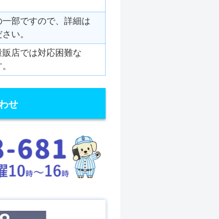
の一部ですので、詳細は
ださい。
量販店では対応困難な
す。
わせ