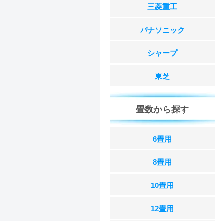
三菱重工
パナソニック
シャープ
東芝
畳数から探す
6畳用
8畳用
10畳用
12畳用