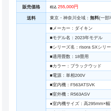
255,000円
販売価格
税込
東京・神奈川全域：
無料
(一部
送料
■メーカー：ダイキン
■モデル名：2023年モデル
■シリーズ名：risora SXシリ
■適用畳数：18畳用
■カラー：ブラックウッド
■電源：単相200V
■室内機：F563ATSVK
■室外機：R563ASV
●室内機サイズ：高295mm×幅7