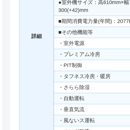
●室外機サイズ：高610mm×幅79
300(+42)mm
■期間消費電力量(年間)：2077
■その他機能等
詳細
・室外電源
・プレミアム冷房
・PIT制御
・タフネス冷房・暖房
・さらら除湿
・自動運転
・垂直気流
・風ないス運転