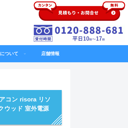
について
店舗情報
ン risora リソ
ックウッド 室外電源