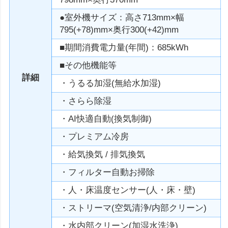
●室外機サイズ：高さ713mm×幅
795(+78)mm×奥行300(+42)mm
■期間消費電力量(年間)：685kWh
■その他機能等
詳細
・うるる加湿(無給水加湿)
・さらら除湿
・AI快適自動(換気制御)
・プレミアム冷房
・給気換気 / 排気換気
・フィルター自動お掃除
・人・床温度センサー(人・床・壁)
・ストリーマ(空気清浄/内部クリーン)
・水内部クリーン(加湿水洗浄)