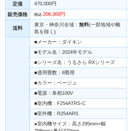
470,000円
定価
206,300円
販売価格
税込
東京・神奈川全域：
無料
(一部地域や離
送料
島を除く)
■メーカー：ダイキン
■モデル名：2024年モデル
■シリーズ名：うるさら RXシリーズ
■適用畳数：8畳用
■カラー：ベージュ
■電源：単相100V
■室内機：F254ATRS-C
■室外機：R254ARS
●室内機サイズ：高さ295mm×幅
798mm×奥行370mm