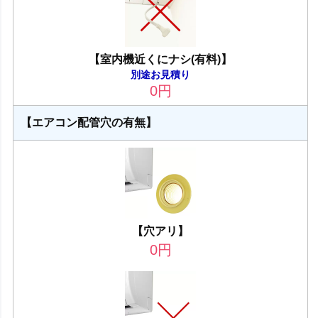
【室内機近くにナシ(有料)】
別途お見積り
0
円
【エアコン配管穴の有無】
【穴アリ】
0
円