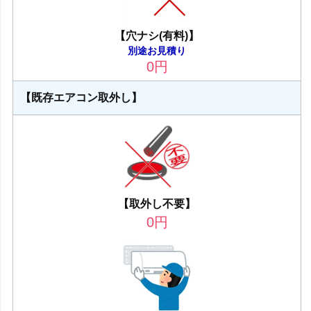
【穴ナシ(有料)】
別途お見積り
0
円
【既存エアコン取外し】
【取外し不要】
0
円