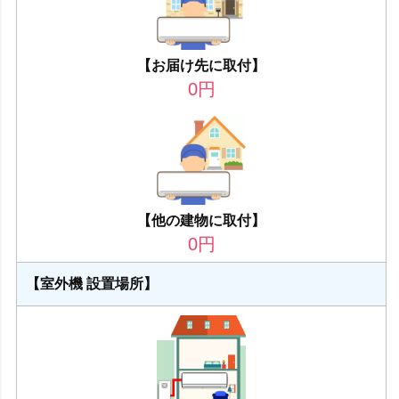
【お届け先に取付】
0
円
【他の建物に取付】
0
円
【室外機 設置場所】