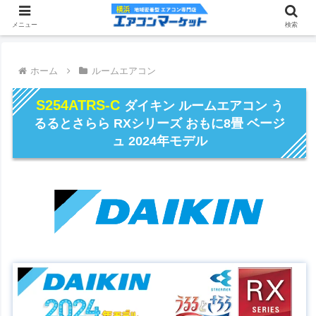
メニュー
検索
ホーム
ルームエアコン
S254ATRS-C
ダイキン ルームエアコン う
るるとさらら RXシリーズ おもに8畳 ベージ
ュ 2024年モデル