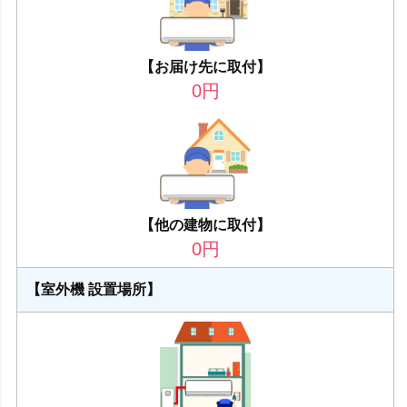
【お届け先に取付】
0
円
【他の建物に取付】
0
円
【室外機 設置場所】