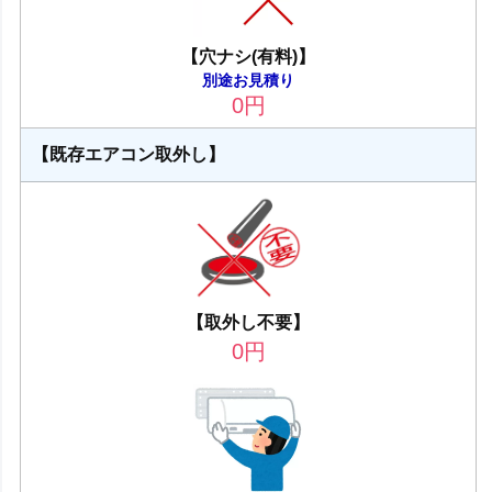
【穴ナシ(有料)】
別途お見積り
0
円
【既存エアコン取外し】
【取外し不要】
0
円