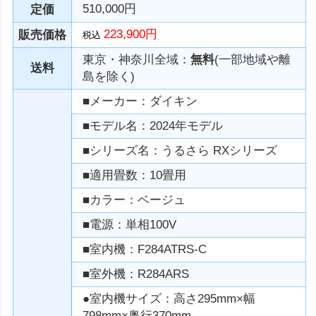
510,000円
定価
223,900円
販売価格
税込
東京・神奈川全域：
無料
(一部地域や離
送料
島を除く)
■メーカー：ダイキン
■モデル名：2024年モデル
■シリーズ名：うるさら RXシリーズ
■適用畳数：10畳用
■カラー：ベージュ
■電源：単相100V
■室内機：F284ATRS-C
■室外機：R284ARS
●室内機サイズ：高さ295mm×幅
798mm×奥行370mm