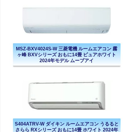
MSZ-BXV4024S-W 三菱電機 ルームエアコン 霧
ヶ峰 BXVシリーズ おもに14畳 ピュアホワイト
2024年モデル ムーブアイ
S404ATRV-W ダイキン ルームエアコン うるると
さらら RXシリーズ おもに14畳 ホワイト 2024年