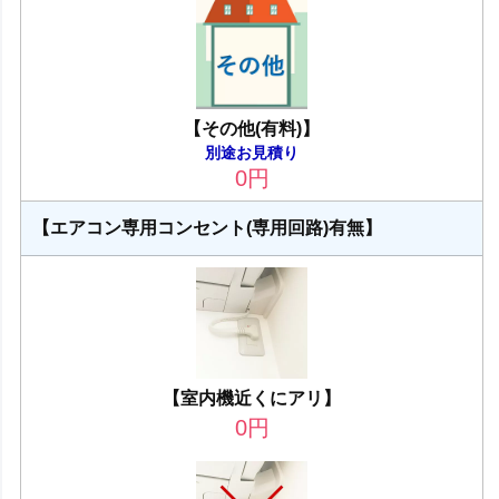
【その他(有料)】
別途お見積り
0
円
【エアコン専用コンセント(専用回路)有無】
【室内機近くにアリ】
0
円