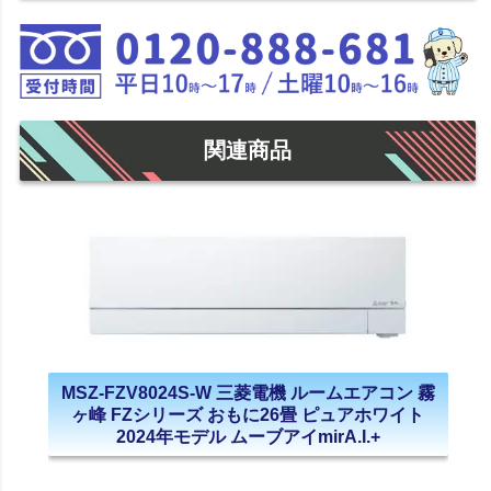
関連商品
MSZ-FZV8024S-W 三菱電機 ルームエアコン 霧
ヶ峰 FZシリーズ おもに26畳 ピュアホワイト
2024年モデル ムーブアイmirA.I.+