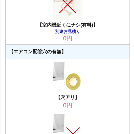
【室内機近くにナシ(有料)】
別途お見積り
0
円
【エアコン配管穴の有無】
【穴アリ】
0
円