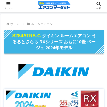
メニュー
検索
ホーム
ルームエアコン
S284ATRS-C
ダイキン ルームエアコン う
るるとさらら RXシリーズ おもに10畳 ベー
ジュ 2024年モデル