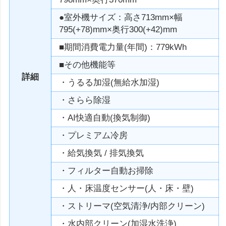
●室外機サイズ：高さ713mm×幅
795(+78)mm×奥行300(+42)mm
■期間消費電力量(年間)：779kWh
■その他機能等
詳細
・うるる加湿(無給水加湿)
・さらら除湿
・AI快適自動(換気制御)
・プレミアム冷房
・給気換気 / 排気換気
・フィルター自動お掃除
・人・床温度センサー(人・床・壁)
・ストリーマ(空気清浄/内部クリーン)
・水内部クリーン(加湿水洗浄)