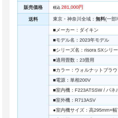
281,000円
販売価格
税込
東京・神奈川全域：
無料
(一部
送料
■メーカー：ダイキン
■モデル名：2023年モデル
■シリーズ名：risora SXシリ
■適用畳数：23畳用
■カラー：ウォルナットブラウ
■電源：単相200V
■室内機：F223ATSSW / パネル
■室外機：R713ASV
●室内機サイズ：高295mm×幅7