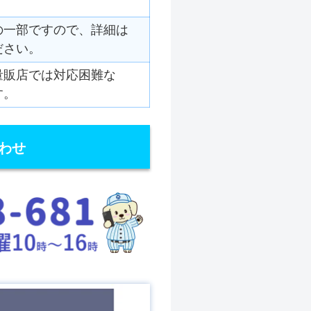
の一部ですので、詳細は
ださい。
量販店では対応困難な
す。
わせ