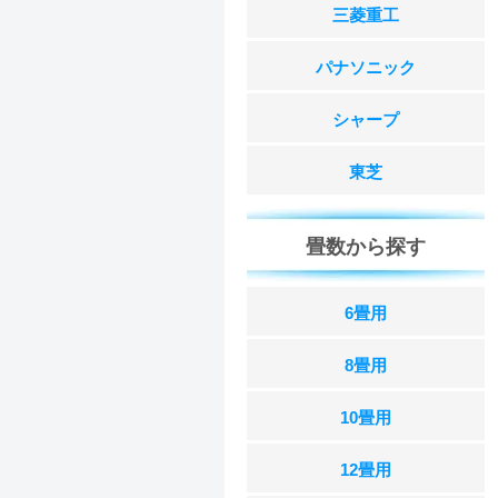
三菱重工
パナソニック
シャープ
東芝
畳数から探す
6畳用
8畳用
10畳用
12畳用