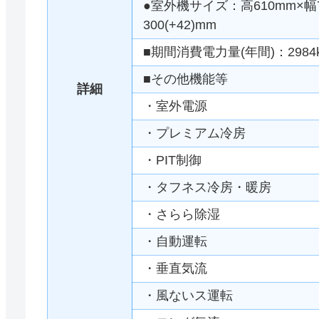
●室外機サイズ：高610mm×幅79
300(+42)mm
■期間消費電力量(年間)：2984
■その他機能等
詳細
・室外電源
・プレミアム冷房
・PIT制御
・タフネス冷房・暖房
・さらら除湿
・自動運転
・垂直気流
・風ないス運転