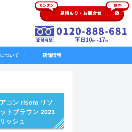
について
店舗情報
ン risora リソ
ットブラウン 2023
イリッシュ