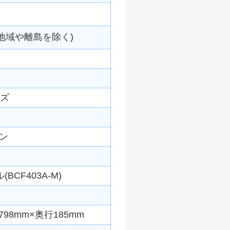
地域や離島を除く)
ーズ
ン
(BCF403A-M)
98mm×奥行185mm