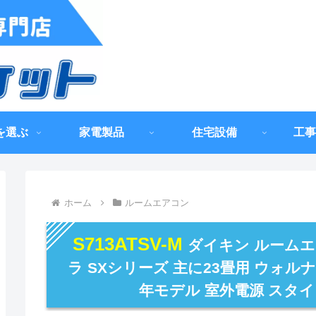
を選ぶ
家電製品
住宅設備
工事
ホーム
ルームエアコン
S713ATSV-M
ダイキン ルームエアコ
ラ SXシリーズ 主に23畳用 ウォルナ
年モデル 室外電源 スタ