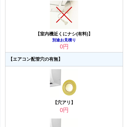
【室内機近くにナシ(有料)】
別途お見積り
0
円
【エアコン配管穴の有無】
【穴アリ】
0
円