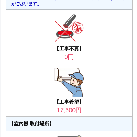
がございます。
【工事不要】
0
円
【工事希望】
17,500
円
【室内機 取付場所】