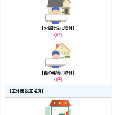
【お届け先に取付】
0
円
【他の建物に取付】
0
円
【室外機 設置場所】