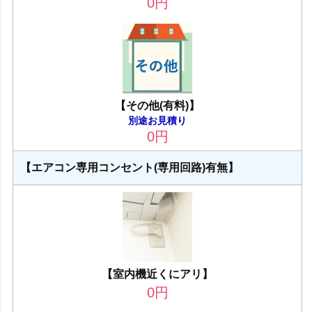
0
円
【その他(有料)】
別途お見積り
0
円
【エアコン専用コンセント(専用回路)有無】
【室内機近くにアリ】
0
円