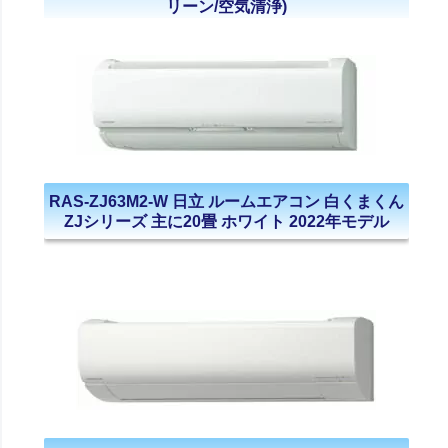
リーン/空気清浄)
RAS-ZJ63M2-W 日立 ルームエアコン 白くまくん
ZJシリーズ 主に20畳 ホワイト 2022年モデル