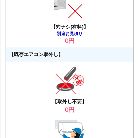
【穴ナシ(有料)】
別途お見積り
0
円
【既存エアコン取外し】
【取外し不要】
0
円