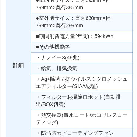
●室内機サイズ：高さ295mm×幅
799mm×奥行385mm
●室外機サイズ：高さ630mm×幅
799mm×奥行299mm
■期間消費電力量(年間)：594kWh
■その他機能等
・ナノイーX(48兆)
詳細
・給気、排気換気
・Ag+除菌 / 抗ウイルスミクロメッシュ
エアフィルター(SIAA認証)
・フィルターお掃除ロボット(自動排
出/BOX切替)
・熱交換器(親水コート/ホコリレスコー
ティング)
・防汚防カビコーティングファン