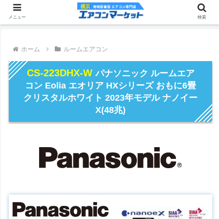
メニュー
検索
ホーム
ルームエアコン
CS-223DHX-W
パナソニック ルームエア
コン Eolia エオリア HXシリーズ おもに6畳
クリスタルホワイト 2023年モデル ナノイー
X(48兆)