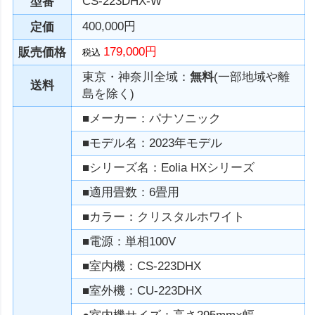
CS-223DHX-W
型番
400,000円
定価
179,000円
販売価格
税込
東京・神奈川全域：
無料
(一部地域や離
送料
島を除く)
■メーカー：パナソニック
■モデル名：2023年モデル
■シリーズ名：Eolia HXシリーズ
■適用畳数：6畳用
■カラー：クリスタルホワイト
■電源：単相100V
■室内機：CS-223DHX
■室外機：CU-223DHX