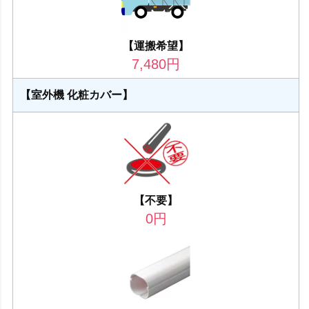
【運搬希望】
7,480
円
【室外機 化粧カバー】
【不要】
0
円