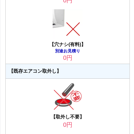
0
円
【穴ナシ(有料)】
別途お見積り
0
円
【既存エアコン取外し】
【取外し不要】
0
円