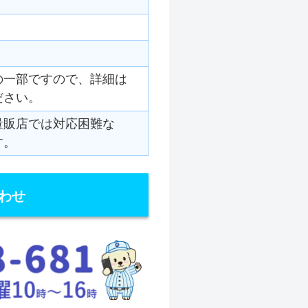
の一部ですので、詳細は
ださい。
量販店では対応困難な
す。
わせ