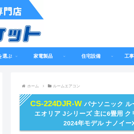
を選ぶ
家電製品
住宅設備
工事
ホーム
ルームエアコン
CS-224DJR-W
パナソニック ルー
エオリア Jシリーズ 主に6畳用 
2024年モデル ナノイーX(