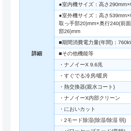
●室内機サイズ：高さ290mm×幅
●室外機サイズ：高さ539mm×幅
取っ手部20)mm×奥行240(前面
部26)mm
■期間消費電力量(年間)：760k
詳細
■その他機能等
・ナノイーX 9.6兆
・すぐでる冷房/暖房
・熱交換器(親水コート)
・ナノイーX内部クリーン
・においカット
・2モード除湿(除湿/除湿 弱)