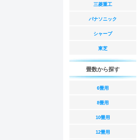
三菱重工
パナソニック
シャープ
東芝
畳数から探す
6畳用
8畳用
10畳用
12畳用