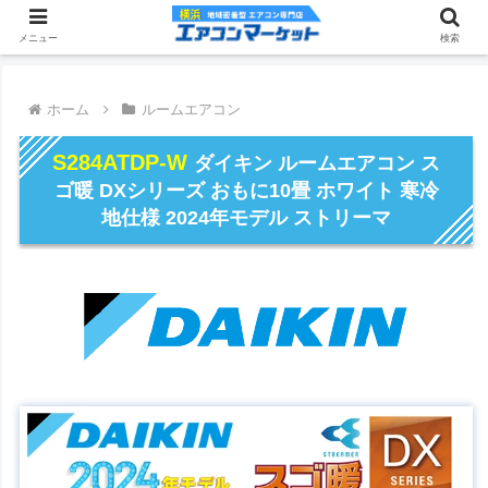
メニュー
検索
ホーム
ルームエアコン
S284ATDP-W
ダイキン ルームエアコン ス
ゴ暖 DXシリーズ おもに10畳 ホワイト 寒冷
地仕様 2024年モデル ストリーマ