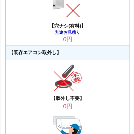
【穴ナシ(有料)】
別途お見積り
0
円
【既存エアコン取外し】
【取外し不要】
0
円