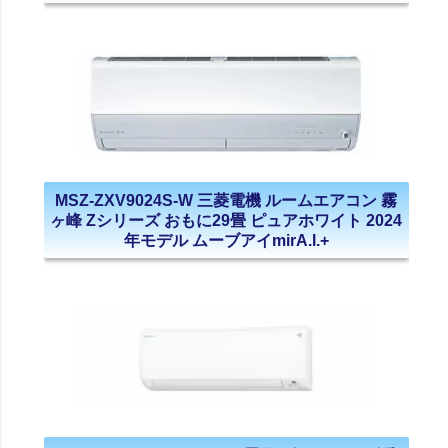
MSZ-ZXV9024S-W 三菱電機 ルームエアコン 霧
ヶ峰 Zシリーズ おもに29畳 ピュアホワイト 2024
年モデル ムーブアイmirA.I.+