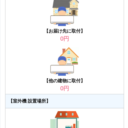
【お届け先に取付】
0
円
【他の建物に取付】
0
円
【室外機 設置場所】