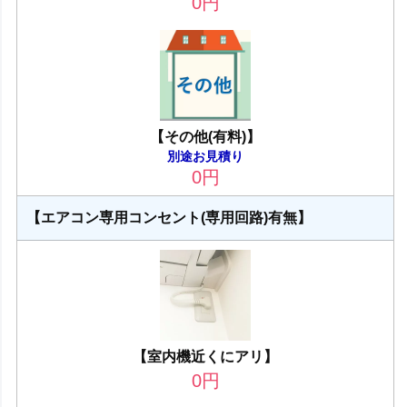
0
円
【その他(有料)】
別途お見積り
0
円
【エアコン専用コンセント(専用回路)有無】
【室内機近くにアリ】
0
円