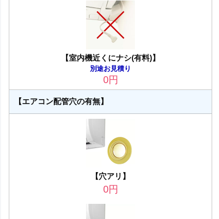
【室内機近くにナシ(有料)】
別途お見積り
0
円
【エアコン配管穴の有無】
【穴アリ】
0
円