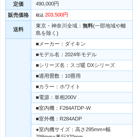
490,000円
定価
203,500円
販売価格
税込
東京・神奈川全域：
無料
(一部地域や離
送料
島を除く)
■メーカー：ダイキン
■モデル名：2024年モデル
■シリーズ名：スゴ暖 DXシリーズ
■適用畳数：10畳用
■カラー：ホワイト
■電源：単相200V
■室内機：F284ATDP-W
■室外機：R284ADP
●室内機サイズ：高さ295mm×幅
798mm×奥行370mm