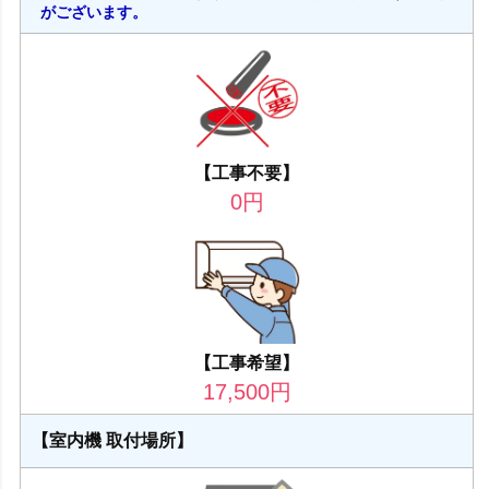
がございます。
【工事不要】
0
円
【工事希望】
17,500
円
【室内機 取付場所】