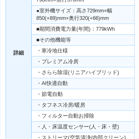
●室外機サイズ：高さ729mm×幅
850(+89)mm×奥行320(+66)mm
■期間消費電力量(年間)：779kWh
■その他機能等
・寒冷地仕様
詳細
・プレミアム冷房
・さらら除湿(リニアハイブリッド)
・AI快適自動
・節電自動
・タフネス冷房/暖房
・フィルター自動お掃除
・人・床温度センサー(人・床・壁)
・ストリーマ(空気清浄/内部クリーン)