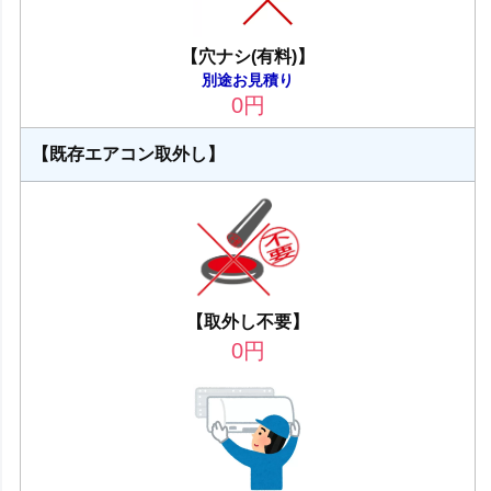
【穴ナシ(有料)】
別途お見積り
0
円
【既存エアコン取外し】
【取外し不要】
0
円