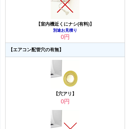
【室内機近くにナシ(有料)】
別途お見積り
0
円
【エアコン配管穴の有無】
【穴アリ】
0
円