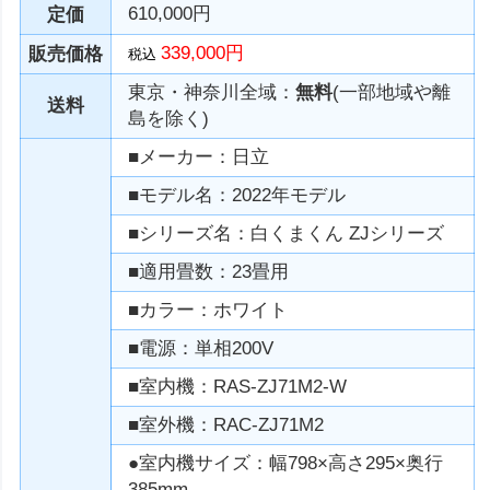
610,000円
定価
339,000円
販売価格
税込
東京・神奈川全域：
無料
(一部地域や離
送料
島を除く)
■メーカー：日立
■モデル名：2022年モデル
■シリーズ名：白くまくん ZJシリーズ
■適用畳数：23畳用
■カラー：ホワイト
■電源：単相200V
■室内機：RAS-ZJ71M2-W
■室外機：RAC-ZJ71M2
●室内機サイズ：幅798×高さ295×奥行
385mm