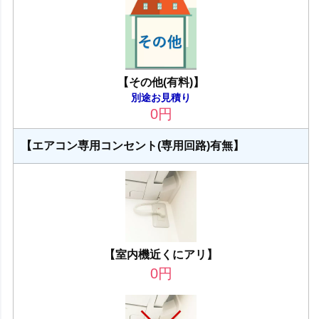
【その他(有料)】
別途お見積り
0
円
【エアコン専用コンセント(専用回路)有無】
【室内機近くにアリ】
0
円