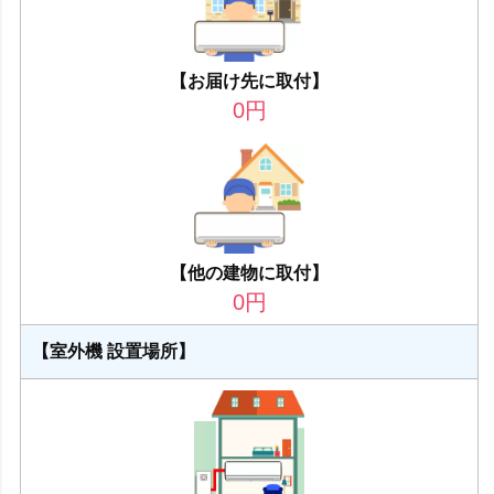
【お届け先に取付】
0
円
【他の建物に取付】
0
円
【室外機 設置場所】