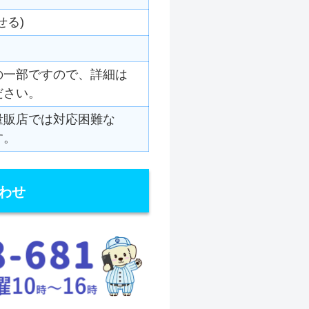
せる)
の一部ですので、詳細は
ださい。
量販店では対応困難な
す。
わせ