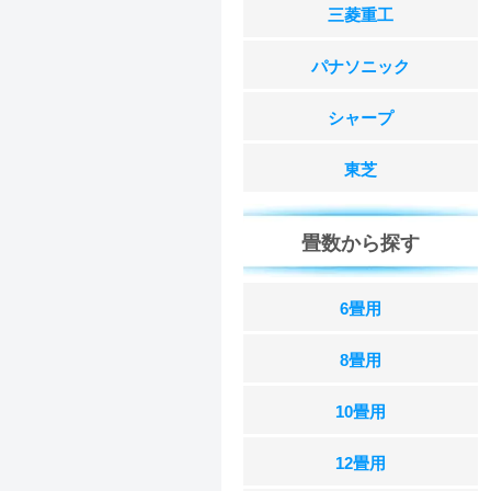
三菱重工
パナソニック
シャープ
東芝
畳数から探す
6畳用
8畳用
10畳用
12畳用