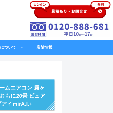
について
店舗情報
ルームエアコン 霧ヶ
 おもに20畳 ピュア
イmirA.I.+