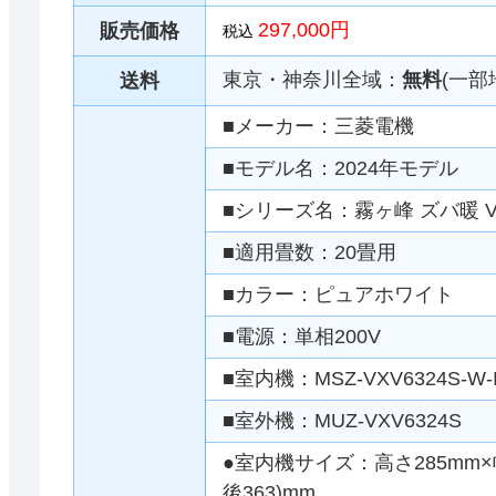
297,000円
販売価格
税込
東京・神奈川全域：
無料
(一部
送料
■メーカー：三菱電機
■モデル名：2024年モデル
■シリーズ名：霧ヶ峰 ズバ暖 
■適用畳数：20畳用
■カラー：ピュアホワイト
■電源：単相200V
■室内機：MSZ-VXV6324S-W-
■室外機：MUZ-VXV6324S
●室内機サイズ：高さ285mm×幅
後363)mm