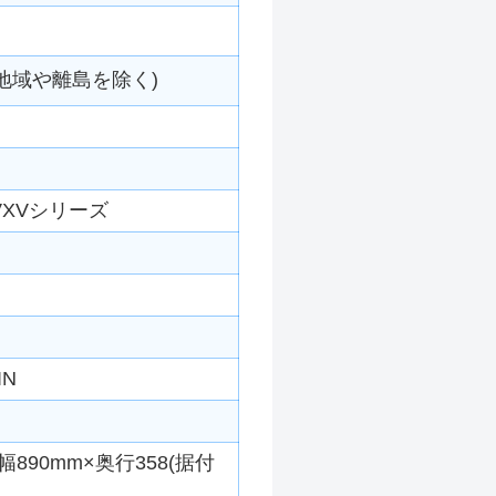
地域や離島を除く)
VXVシリーズ
IN
890mm×奥行358(据付