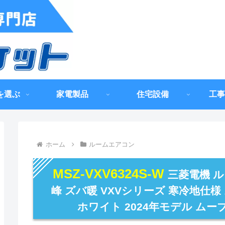
を選ぶ
家電製品
住宅設備
工事
ホーム
ルームエアコン
MSZ-VXV6324S-W
三菱電機 
峰 ズバ暖 VXVシリーズ 寒冷地仕様
ホワイト 2024年モデル ムーブア