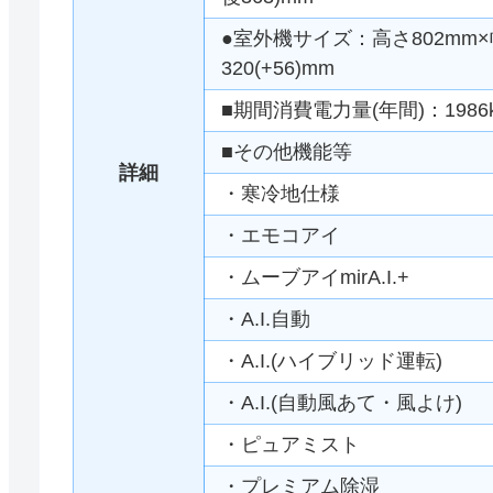
●室外機サイズ：高さ802mm×幅
320(+56)mm
■期間消費電力量(年間)：1986
■その他機能等
詳細
・寒冷地仕様
・エモコアイ
・ムーブアイmirA.I.+
・A.I.自動
・A.I.(ハイブリッド運転)
・A.I.(自動風あて・風よけ)
・ピュアミスト
・プレミアム除湿