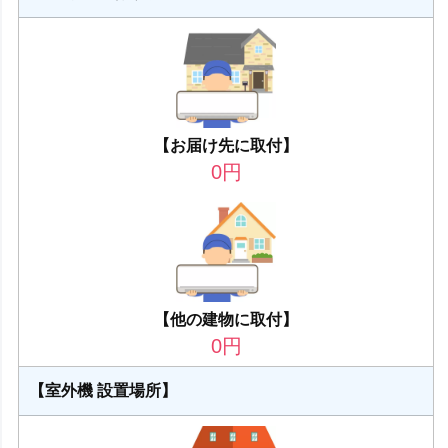
【お届け先に取付】
0
円
【他の建物に取付】
0
円
【室外機 設置場所】