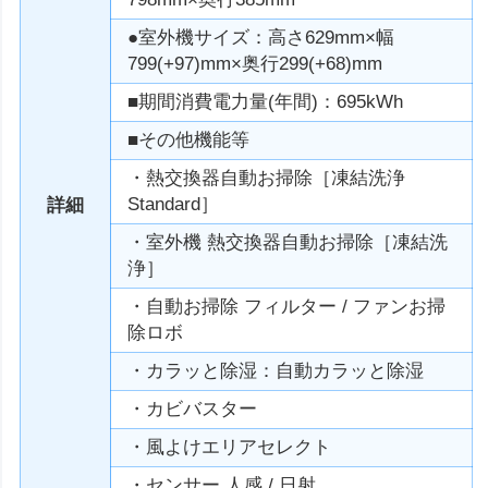
●室外機サイズ：高さ629mm×幅
799(+97)mm×奥行299(+68)mm
■期間消費電力量(年間)：695kWh
■その他機能等
・熱交換器自動お掃除［凍結洗浄
Standard］
詳細
・室外機 熱交換器自動お掃除［凍結洗
浄］
・自動お掃除 フィルター / ファンお掃
除ロボ
・カラッと除湿：自動カラッと除湿
・カビバスター
・風よけエリアセレクト
・センサー 人感 / 日射