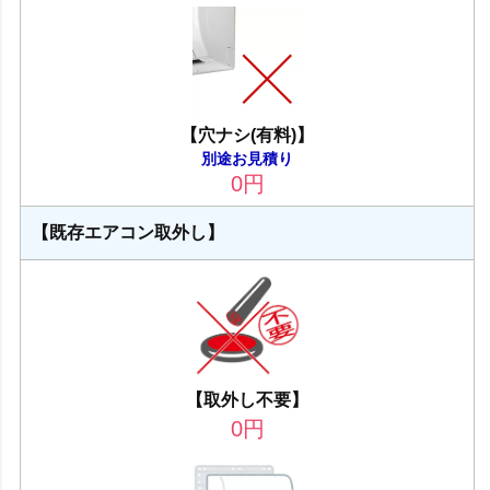
【穴ナシ(有料)】
別途お見積り
0
円
【既存エアコン取外し】
【取外し不要】
0
円