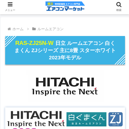
メニュー
検索
ホーム
ルームエアコン
RAS-ZJ25N-W
日立 ルームエアコン 白く
まくん ZJシリーズ 主に8畳 スターホワイト
2023年モデル