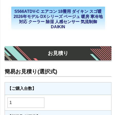
S566ATDV-C エアコン 18畳用 ダイキン スゴ暖
2026年モデル DXシリーズ ベージュ 暖房 寒冷地
対応 クーラー 除湿 人感センサー 気流制御
DAIKIN
お見積り
【ご購入台数】