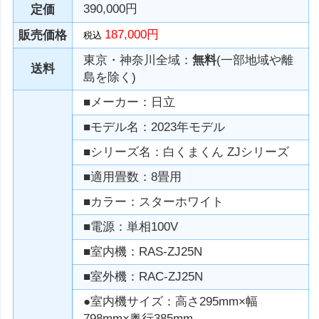
390,000円
定価
187,000円
販売価格
税込
東京・神奈川全域：
無料
(一部地域や離
送料
島を除く)
■メーカー：日立
■モデル名：2023年モデル
■シリーズ名：白くまくん ZJシリーズ
■適用畳数：8畳用
■カラー：スターホワイト
■電源：単相100V
■室内機：RAS-ZJ25N
■室外機：RAC-ZJ25N
●室内機サイズ：高さ295mm×幅
798mm×奥行385mm